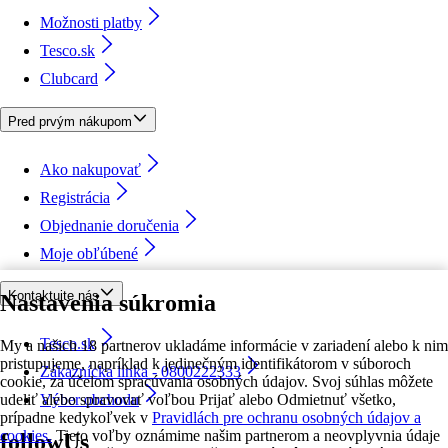
Možnosti platby
Tesco.sk
Clubcard
Pred prvým nákupom
Ako nakupovať
Registrácia
Objednanie doručenia
Moje obľúbené
Kontaktujte nás
Nastavenia súkromia
Tesco.sk
My a našich 18 partnerov ukladáme informácie v zariadení alebo k nim
pristupujeme, napríklad k jedinečným identifikátorom v súboroch
Zákaznícka linka - 0800222333
cookie, za účelom spracúvania osobných údajov. Svoj súhlas môžete
udeliť alebo spravovať voľbou Prijať alebo Odmietnuť všetko,
Výber obchodu
prípadne kedykoľvek v
Pravidlách pre ochranu osobných údajov a
cookies.
Tieto voľby oznámime našim partnerom a neovplyvnia údaje
followUs