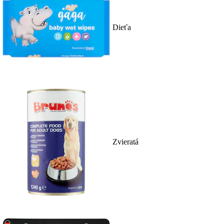
Dieťa
Zvieratá