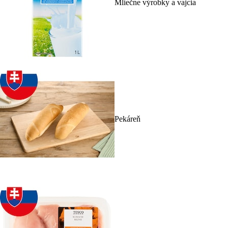
Mliečne výrobky a vajcia
Pekáreň