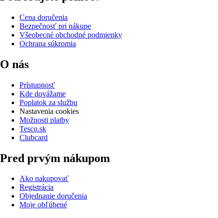
Cena doručenia
Bezpečnosť pri nákupe
Všeobecné obchodné podmienky
Ochrana súkromia
O nás
Prístupnosť
Kde dovážame
Poplatok za službu
Nastavenia cookies
Možnosti platby
Tesco.sk
Clubcard
Pred prvým nákupom
Ako nakupovať
Registrácia
Objednanie doručenia
Moje obľúbené