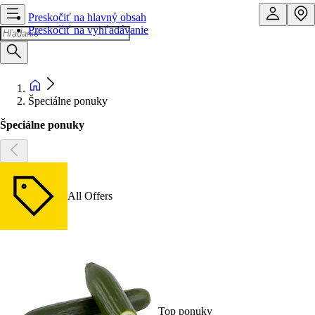
Preskočiť na hlavný obsah
Preskočiť na vyhľadávanie
Špeciálne ponuky
Špeciálne ponuky
All Offers
Top ponuky