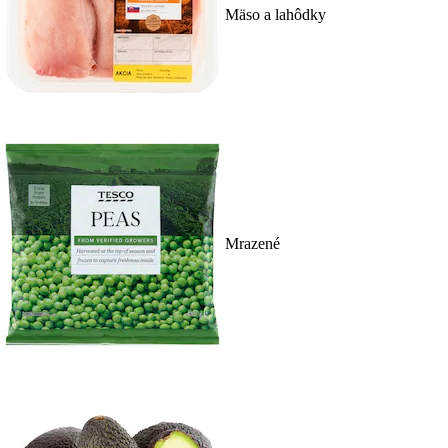
Mäso a lahôdky
Mrazené