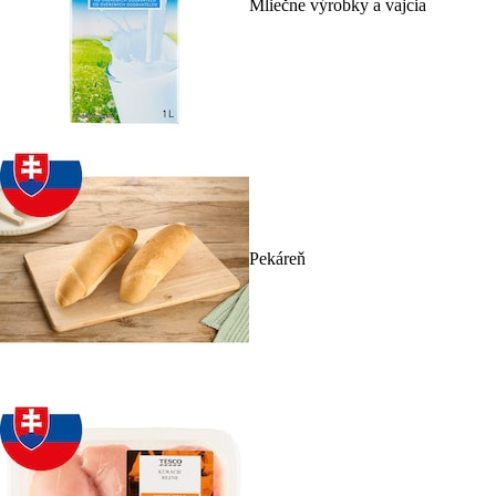
Mliečne výrobky a vajcia
Pekáreň