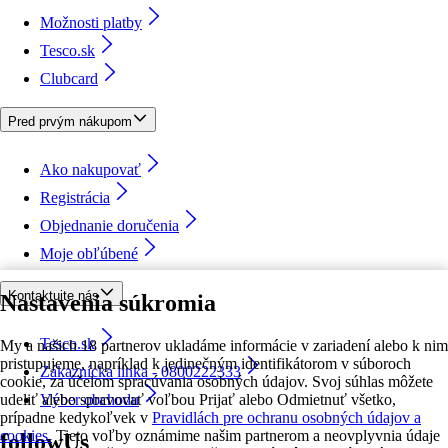
Možnosti platby
Tesco.sk
Clubcard
Pred prvým nákupom
Ako nakupovať
Registrácia
Objednanie doručenia
Moje obľúbené
Kontaktujte nás
Nastavenia súkromia
Tesco.sk
My a našich 18 partnerov ukladáme informácie v zariadení alebo k nim
pristupujeme, napríklad k jedinečným identifikátorom v súboroch
Zákaznícka linka - 0800222333
cookie, za účelom spracúvania osobných údajov. Svoj súhlas môžete
udeliť alebo spravovať voľbou Prijať alebo Odmietnuť všetko,
Výber obchodu
prípadne kedykoľvek v
Pravidlách pre ochranu osobných údajov a
cookies.
Tieto voľby oznámime našim partnerom a neovplyvnia údaje
followUs