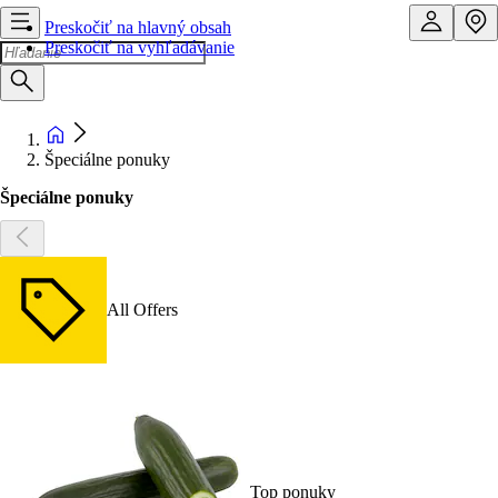
Preskočiť na hlavný obsah
Preskočiť na vyhľadávanie
Špeciálne ponuky
Špeciálne ponuky
All Offers
Top ponuky