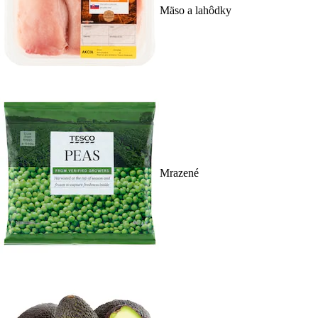
Mäso a lahôdky
Mrazené