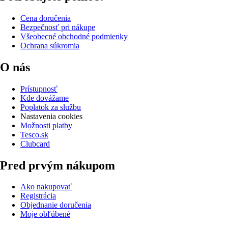
Cena doručenia
Bezpečnosť pri nákupe
Všeobecné obchodné podmienky
Ochrana súkromia
O nás
Prístupnosť
Kde dovážame
Poplatok za službu
Nastavenia cookies
Možnosti platby
Tesco.sk
Clubcard
Pred prvým nákupom
Ako nakupovať
Registrácia
Objednanie doručenia
Moje obľúbené