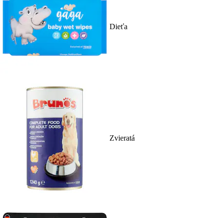
Dieťa
Zvieratá