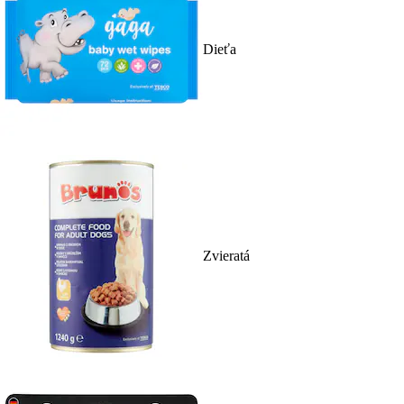
Dieťa
Zvieratá