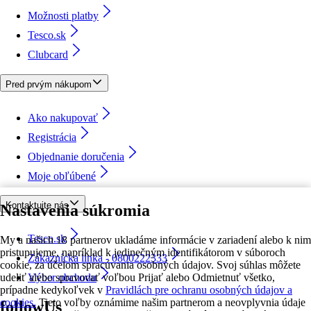
Možnosti platby
Tesco.sk
Clubcard
Pred prvým nákupom
Ako nakupovať
Registrácia
Objednanie doručenia
Moje obľúbené
Kontaktujte nás
Nastavenia súkromia
Tesco.sk
My a našich 18 partnerov ukladáme informácie v zariadení alebo k nim
pristupujeme, napríklad k jedinečným identifikátorom v súboroch
Zákaznícka linka - 0800222333
cookie, za účelom spracúvania osobných údajov. Svoj súhlas môžete
udeliť alebo spravovať voľbou Prijať alebo Odmietnuť všetko,
Výber obchodu
prípadne kedykoľvek v
Pravidlách pre ochranu osobných údajov a
cookies.
Tieto voľby oznámime našim partnerom a neovplyvnia údaje
followUs