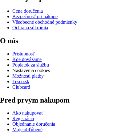
Cena doručenia
Bezpečnosť pri nákupe
Všeobecné obchodné podmienky
Ochrana súkromia
O nás
Prístupnosť
Kde dovážame
Poplatok za službu
Nastavenia cookies
Možnosti platby
Tesco.sk
Clubcard
Pred prvým nákupom
Ako nakupovať
Registrácia
Objednanie doručenia
Moje obľúbené