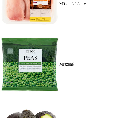
Mäso a lahôdky
Mrazené