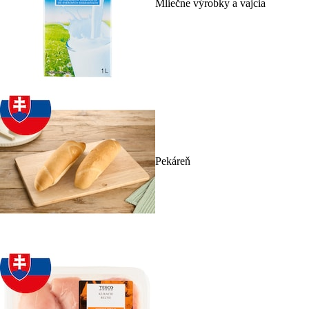
Mliečne výrobky a vajcia
Pekáreň