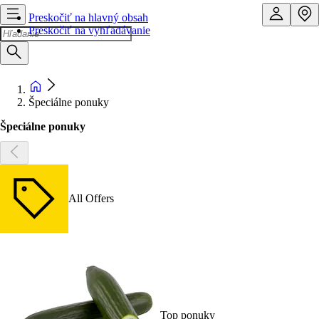
Preskočiť na hlavný obsah
Preskočiť na vyhľadávanie
Špeciálne ponuky
Špeciálne ponuky
All Offers
Top ponuky