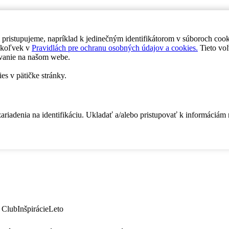
 pristupujeme, napríklad k jedinečným identifikátorom v súboroch coo
dykoľvek v
Pravidlách pre ochranu osobných údajov a cookies.
Tieto voľ
vanie na našom webe.
es v pätičke stránky.
zariadenia na identifikáciu. Ukladať a/alebo pristupovať k informáciám
 Club
Inšpirácie
Leto