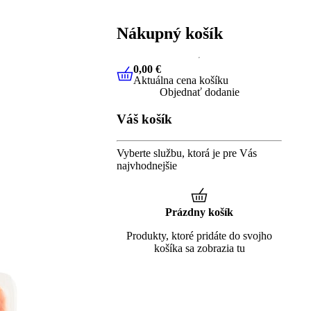
Nákupný košík
0,00 €
Aktuálna cena košíku
0,00 €
Aktuálna cena košíku
Objednať dodanie
Váš košík
Vyberte službu, ktorá je pre Vás
najvhodnejšie
Prázdny košík
Produkty, ktoré pridáte do svojho
košíka sa zobrazia tu