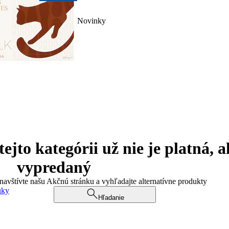
Novinky
jto kategórii už nie je platná, a
vypredaný
 navštívte našu Akčnú stránku a vyhľadajte alternatívne produkty
uky
Hľadanie