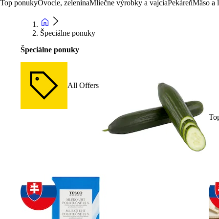
Top ponuky
Ovocie, zelenina
Mliečne výrobky a vajcia
Pekáreň
Mäso a 
Špeciálne ponuky
Špeciálne ponuky
All Offers
To