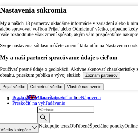
Nastavenia súkromia
My a našich 18 partnerov ukladáme informácie v zariadení alebo k nim
alebo spravovať voľbou Prijať alebo Odmietnuť všetko, prípadne ke
Vaše rozhodnutie však zmení spôsob, akým vám prispôsobíme nakupo
Svoje nastavenia súhlasu môžete zmeniť kliknutím na Nastavenia cooki
My a naši partneri spracúvame údaje s cieľom
Používať presné údaje o geolokácii. Aktívne skenovať charakteristiky 
obsahu, prieskum publika a vývoj služieb.
Zoznam partnerov
Prijať všetko
Odmietnuť všetko
Vlastné nastavenie
Preskočiť na hlavný obsah
Ako nakupovať online
Nápoveda
English
Preskočiť na vyhľadávanie
Nakupujte teraz
Obľúbené
Špeciálne ponuky
Online
Všetky kategórie