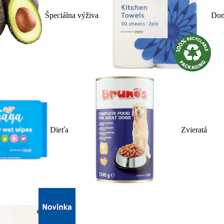
Špeciálna výživa
Dom
Dieťa
Zvieratá