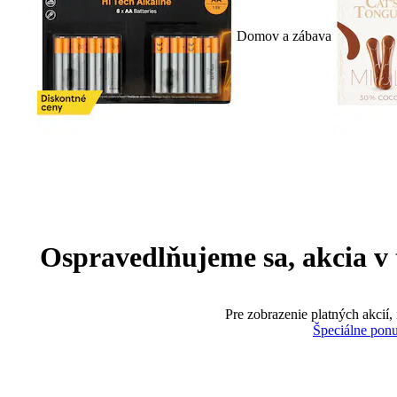
Domov a zábava
Ospravedlňujeme sa, akcia v te
Pre zobrazenie platných akcií,
Špeciálne pon