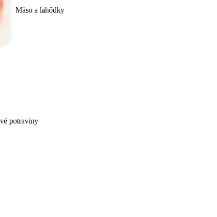
Mäso a lahôdky
ivé potraviny