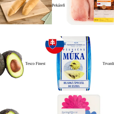
Pekáreň
Tesco Finest
Trvanl