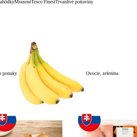
lahôdky
Mrazené
Tesco Finest
Trvanlivé potraviny
p ponuky
Ovocie, zelenina