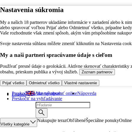
Nastavenia súkromia
My a našich 18 partnerov ukladáme informácie v zariadení alebo k nim
alebo spravovať voľbou Prijať alebo Odmietnuť všetko, prípadne ke
Vaše rozhodnutie však zmení spôsob, akým vám prispôsobíme nakupo
Svoje nastavenia súhlasu môžete zmeniť kliknutím na Nastavenia cooki
My a naši partneri spracúvame údaje s cieľom
Používať presné údaje o geolokácii. Aktívne skenovať charakteristiky 
obsahu, prieskum publika a vývoj služieb.
Zoznam partnerov
Prijať všetko
Odmietnuť všetko
Vlastné nastavenie
Preskočiť na hlavný obsah
Ako nakupovať online
Nápoveda
English
Preskočiť na vyhľadávanie
Nakupujte teraz
Obľúbené
Špeciálne ponuky
Online
Všetky kategórie