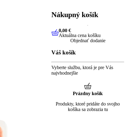
Nákupný košík
0,00 €
Aktuálna cena košíku
0,00 €
Aktuálna cena košíku
Objednať dodanie
Váš košík
Vyberte službu, ktorá je pre Vás
najvhodnejšie
Prázdny košík
Produkty, ktoré pridáte do svojho
košíka sa zobrazia tu