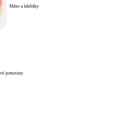
Mäso a lahôdky
ivé potraviny