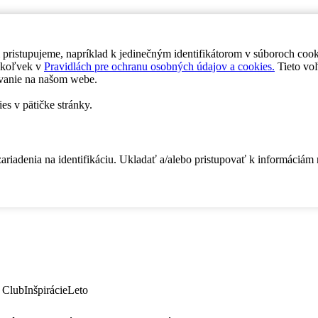
 pristupujeme, napríklad k jedinečným identifikátorom v súboroch coo
dykoľvek v
Pravidlách pre ochranu osobných údajov a cookies.
Tieto voľ
vanie na našom webe.
es v pätičke stránky.
zariadenia na identifikáciu. Ukladať a/alebo pristupovať k informáciám
 Club
Inšpirácie
Leto