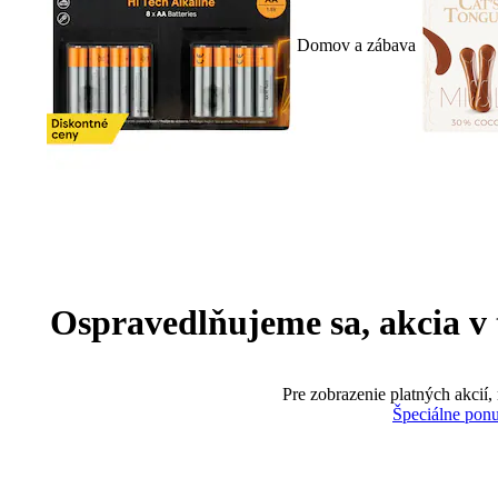
Domov a zábava
Ospravedlňujeme sa, akcia v te
Pre zobrazenie platných akcií,
Špeciálne pon