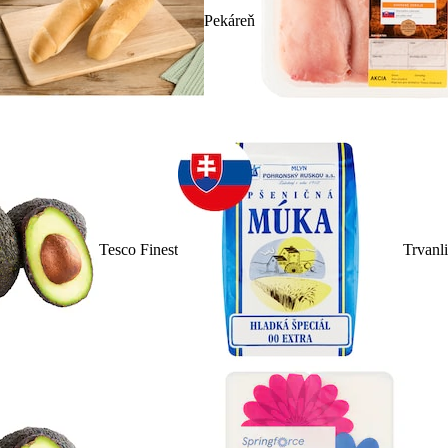
Pekáreň
Tesco Finest
Trvanl