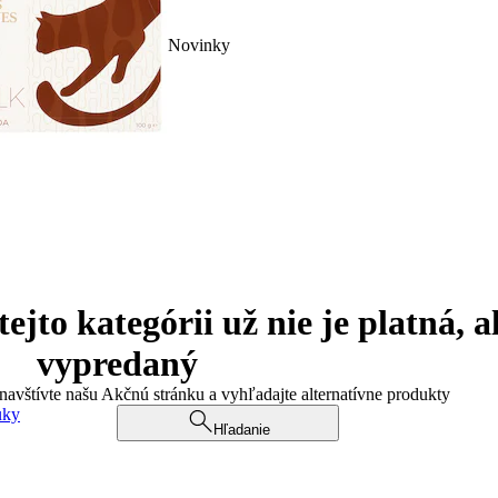
Novinky
jto kategórii už nie je platná, a
vypredaný
 navštívte našu Akčnú stránku a vyhľadajte alternatívne produkty
uky
Hľadanie