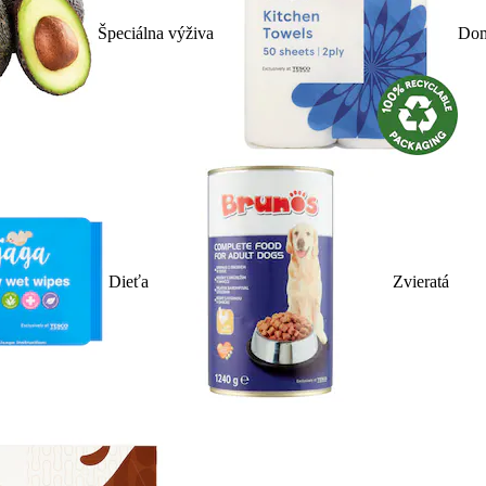
Špeciálna výživa
Dom
Dieťa
Zvieratá