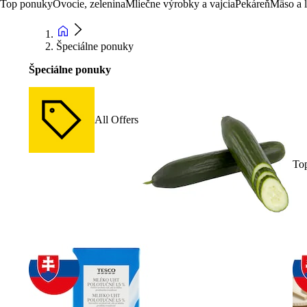
Top ponuky
Ovocie, zelenina
Mliečne výrobky a vajcia
Pekáreň
Mäso a 
Špeciálne ponuky
Špeciálne ponuky
All Offers
To