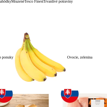
lahôdky
Mrazené
Tesco Finest
Trvanlivé potraviny
p ponuky
Ovocie, zelenina