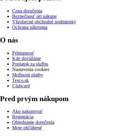
Cena doručenia
Bezpečnosť pri nákupe
Všeobecné obchodné podmienky
Ochrana súkromia
O nás
Prístupnosť
Kde dovážame
Poplatok za službu
Nastavenia cookies
Možnosti platby
Tesco.sk
Clubcard
Pred prvým nákupom
Ako nakupovať
Registrácia
Objednanie doručenia
Moje obľúbené