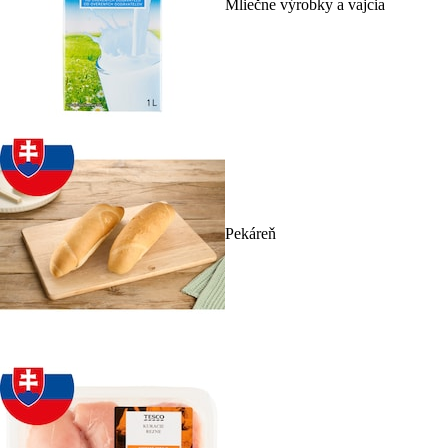
Mliečne výrobky a vajcia
Pekáreň