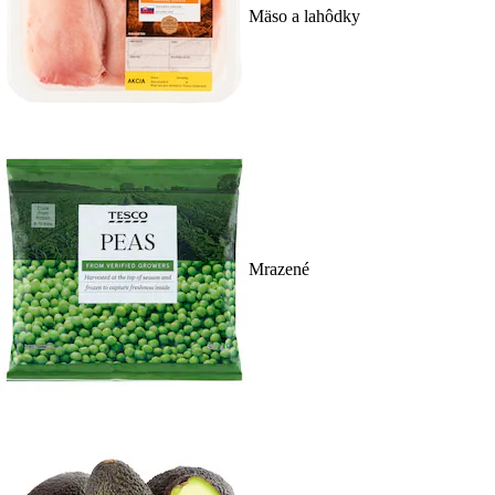
Mäso a lahôdky
Mrazené