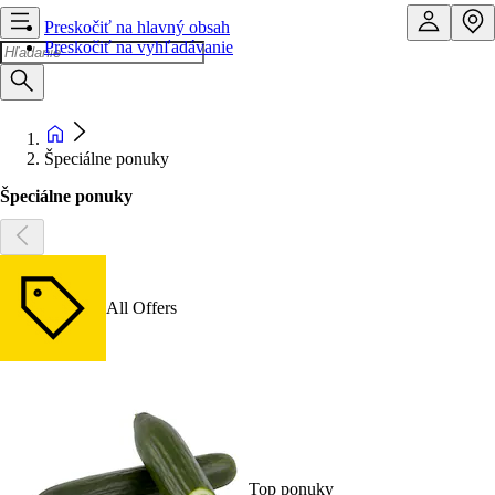
Preskočiť na hlavný obsah
Preskočiť na vyhľadávanie
Špeciálne ponuky
Špeciálne ponuky
All Offers
Top ponuky