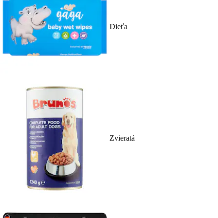
Dieťa
Zvieratá