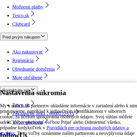
Možnosti platby
Tesco.sk
Clubcard
Pred prvým nákupom
Ako nakupovať
Registrácia
Objednanie doručenia
Moje obľúbené
Kontaktujte nás
Nastavenia súkromia
Tesco.sk
My a našich 18 partnerov ukladáme informácie v zariadení alebo k nim
pristupujeme, napríklad k jedinečným identifikátorom v súboroch
Zákaznícka linka - 0800222333
cookie, za účelom spracúvania osobných údajov. Svoj súhlas môžete
udeliť alebo spravovať voľbou Prijať alebo Odmietnuť všetko,
Výber obchodu
prípadne kedykoľvek v
Pravidlách pre ochranu osobných údajov a
cookies.
Tieto voľby oznámime našim partnerom a neovplyvnia údaje
followUs