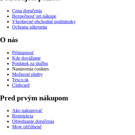
Cena doručenia
Bezpečnosť pri nákupe
Všeobecné obchodné podmienky
Ochrana súkromia
O nás
Prístupnosť
Kde dovážame
Poplatok za službu
Nastavenia cookies
Možnosti platby
Tesco.sk
Clubcard
Pred prvým nákupom
Ako nakupovať
Registrácia
Objednanie doručenia
Moje obľúbené