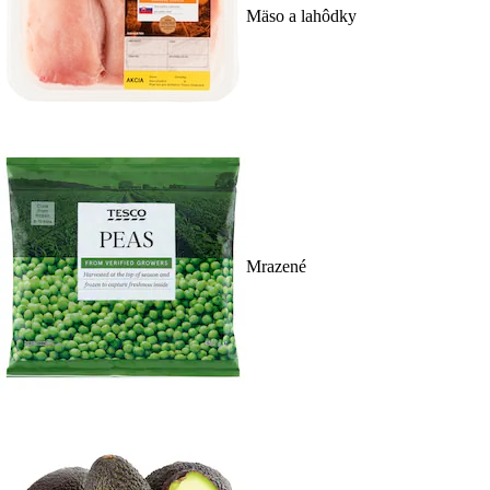
Mäso a lahôdky
Mrazené