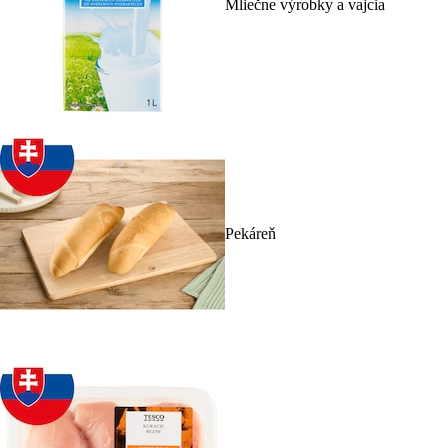
Mliečne výrobky a vajcia
Pekáreň