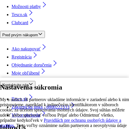
Možnosti platby
Tesco.sk
Clubcard
Pred prvým nákupom
Ako nakupovať
Registrácia
Objednanie doručenia
Moje obľúbené
Kontaktujte nás
Nastavenia súkromia
Tesco.sk
My a našich 18 partnerov ukladáme informácie v zariadení alebo k nim
pristupujeme, napríklad k jedinečným identifikátorom v súboroch
Zákaznícka linka - 0800222333
cookie, za účelom spracúvania osobných údajov. Svoj súhlas môžete
udeliť alebo spravovať voľbou Prijať alebo Odmietnuť všetko,
Výber obchodu
prípadne kedykoľvek v
Pravidlách pre ochranu osobných údajov a
cookies.
Tieto voľby oznámime našim partnerom a neovplyvnia údaje
followUs