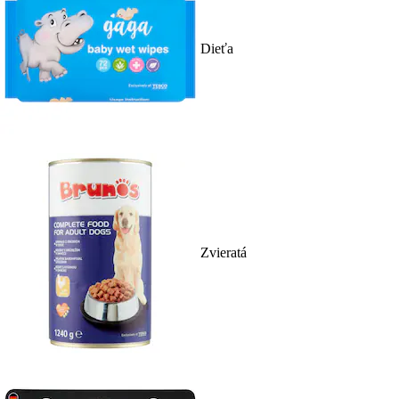
Dieťa
Zvieratá