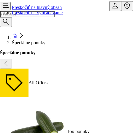
Preskočiť na hlavný obsah
Preskočiť na vyhľadávanie
Špeciálne ponuky
Špeciálne ponuky
All Offers
Top ponuky