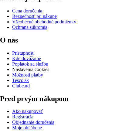
Cena doručenia
Bezpečnosť pri nákupe
Všeobecné obchodné podmienky
Ochrana súkromia
O nás
Prístupnosť
Kde dovážame
Poplatok za službu
Nastavenia cookies
Možnosti platby
Tesco.sk
Clubcard
Pred prvým nákupom
Ako nakupovať
Registrácia
Objednanie doručenia
Moje obľúbené