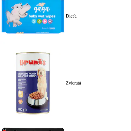
Dieťa
Zvieratá