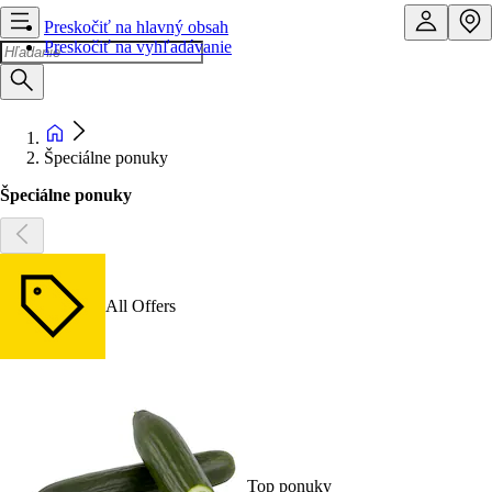
Preskočiť na hlavný obsah
Preskočiť na vyhľadávanie
Špeciálne ponuky
Špeciálne ponuky
All Offers
Top ponuky