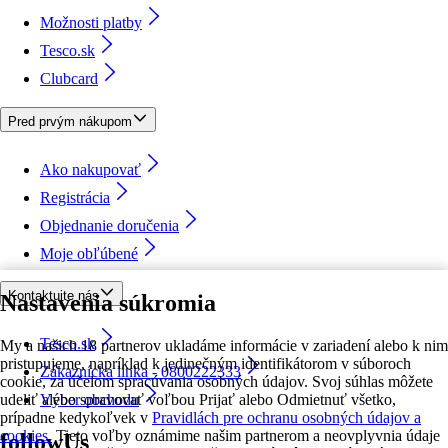
Možnosti platby
Tesco.sk
Clubcard
Pred prvým nákupom
Ako nakupovať
Registrácia
Objednanie doručenia
Moje obľúbené
Kontaktujte nás
Nastavenia súkromia
Tesco.sk
My a našich 18 partnerov ukladáme informácie v zariadení alebo k nim
pristupujeme, napríklad k jedinečným identifikátorom v súboroch
Zákaznícka linka - 0800222333
cookie, za účelom spracúvania osobných údajov. Svoj súhlas môžete
udeliť alebo spravovať voľbou Prijať alebo Odmietnuť všetko,
Výber obchodu
prípadne kedykoľvek v
Pravidlách pre ochranu osobných údajov a
cookies.
Tieto voľby oznámime našim partnerom a neovplyvnia údaje
followUs