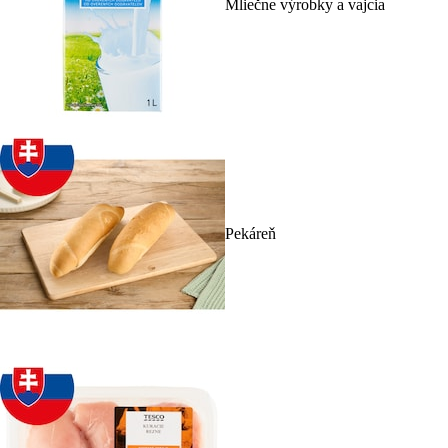
Mliečne výrobky a vajcia
Pekáreň