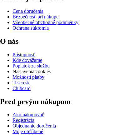
Cena doručenia
Bezpečnosť pri nákupe
Všeobecné obchodné podmienky
Ochrana súkromia
O nás
Prístupnosť
Kde dovážame
Poplatok za službu
Nastavenia cookies
Možnosti platby
Tesco.sk
Clubcard
Pred prvým nákupom
Ako nakupovať
Registrácia
Objednanie doručenia
Moje obľúbené