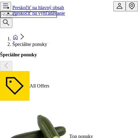
Preskočiť na hlavný obsah
Preskočiť na vyhľadávanie
Špeciálne ponuky
Špeciálne ponuky
All Offers
Top ponuky