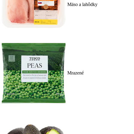
Mäso a lahôdky
Mrazené