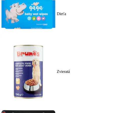
Dieťa
Zvieratá