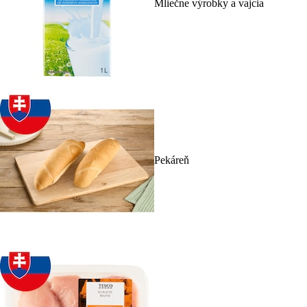
Mliečne výrobky a vajcia
Pekáreň