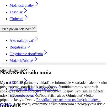
Možnosti platby
Tesco.sk
Clubcard
Pred prvým nákupom
Ako nakupovať
Registrácia
Objednanie doručenia
Moje obľúbené
Kontaktujte nás
Nastavenia súkromia
Tesco.sk
My a našich 18 partnerov ukladáme informácie v zariadení alebo k nim
pristupujeme, napríklad k jedinečným identifikátorom v súboroch
Zákaznícka linka - 0800222333
cookie, za účelom spracúvania osobných údajov. Svoj súhlas môžete
udeliť alebo spravovať voľbou Prijať alebo Odmietnuť všetko,
Výber obchodu
prípadne kedykoľvek v
Pravidlách pre ochranu osobných údajov a
cookies.
Tieto voľby oznámime našim partnerom a neovplyvnia údaje
followUs