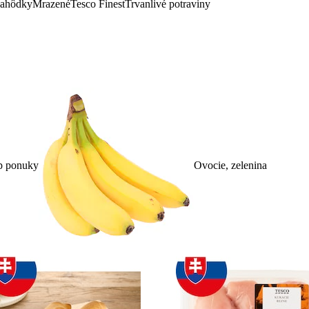
lahôdky
Mrazené
Tesco Finest
Trvanlivé potraviny
p ponuky
Ovocie, zelenina