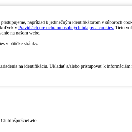
 pristupujeme, napríklad k jedinečným identifikátorom v súboroch coo
dykoľvek v
Pravidlách pre ochranu osobných údajov a cookies.
Tieto voľ
vanie na našom webe.
es v pätičke stránky.
zariadenia na identifikáciu. Ukladať a/alebo pristupovať k informáciám
 Club
Inšpirácie
Leto