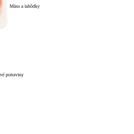
Mäso a lahôdky
ivé potraviny