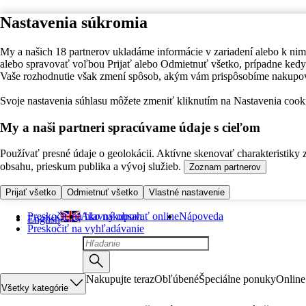
Nastavenia súkromia
My a našich 18 partnerov ukladáme informácie v zariadení alebo k nim
alebo spravovať voľbou Prijať alebo Odmietnuť všetko, prípadne ke
Vaše rozhodnutie však zmení spôsob, akým vám prispôsobíme nakupo
Svoje nastavenia súhlasu môžete zmeniť kliknutím na Nastavenia cooki
My a naši partneri spracúvame údaje s cieľom
Používať presné údaje o geolokácii. Aktívne skenovať charakteristiky 
obsahu, prieskum publika a vývoj služieb.
Zoznam partnerov
Prijať všetko
Odmietnuť všetko
Vlastné nastavenie
Preskočiť na hlavný obsah
Ako nakupovať online
Nápoveda
English
Preskočiť na vyhľadávanie
Nakupujte teraz
Obľúbené
Špeciálne ponuky
Online
Všetky kategórie