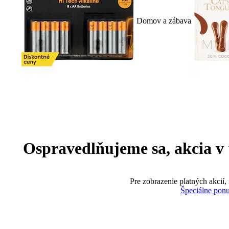
Domov a zábava
Ospravedlňujeme sa, akcia v te
Pre zobrazenie platných akcií,
Špeciálne pon