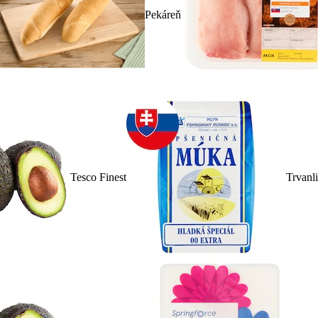
Pekáreň
Tesco Finest
Trvanl