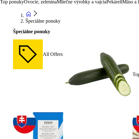
Top ponuky
Ovocie, zelenina
Mliečne výrobky a vajcia
Pekáreň
Mäso a 
Špeciálne ponuky
Špeciálne ponuky
All Offers
To