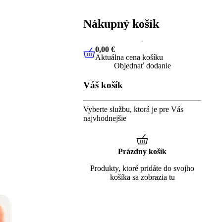
Nákupný košík
0,00 €
Aktuálna cena košíku
0,00 €
Aktuálna cena košíku
Objednať dodanie
Váš košík
Vyberte službu, ktorá je pre Vás
najvhodnejšie
Prázdny košík
Produkty, ktoré pridáte do svojho
košíka sa zobrazia tu