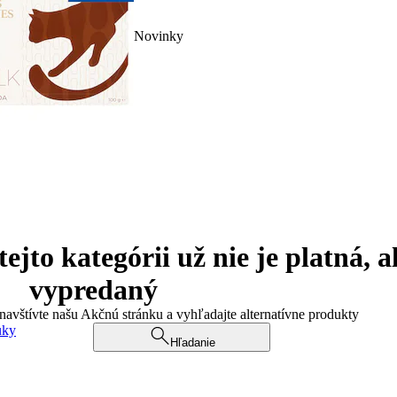
Novinky
jto kategórii už nie je platná, a
vypredaný
 navštívte našu Akčnú stránku a vyhľadajte alternatívne produkty
uky
Hľadanie