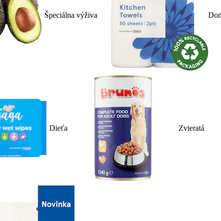
Špeciálna výživa
Dom
Dieťa
Zvieratá