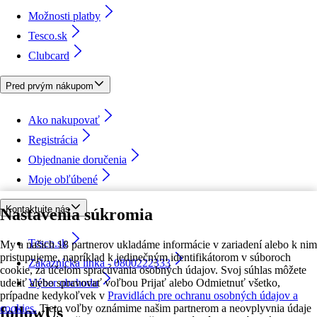
Možnosti platby
Tesco.sk
Clubcard
Pred prvým nákupom
Ako nakupovať
Registrácia
Objednanie doručenia
Moje obľúbené
Kontaktujte nás
Nastavenia súkromia
Tesco.sk
My a našich 18 partnerov ukladáme informácie v zariadení alebo k nim
pristupujeme, napríklad k jedinečným identifikátorom v súboroch
Zákaznícka linka - 0800222333
cookie, za účelom spracúvania osobných údajov. Svoj súhlas môžete
udeliť alebo spravovať voľbou Prijať alebo Odmietnuť všetko,
Výber obchodu
prípadne kedykoľvek v
Pravidlách pre ochranu osobných údajov a
cookies.
Tieto voľby oznámime našim partnerom a neovplyvnia údaje
followUs