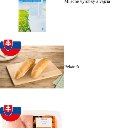
Mliečne výrobky a vajcia
Pekáreň