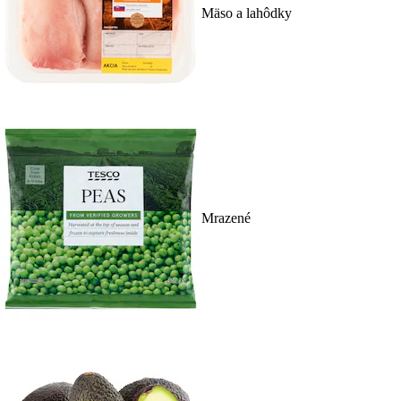
Mäso a lahôdky
Mrazené