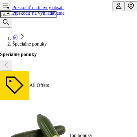
Preskočiť na hlavný obsah
Preskočiť na vyhľadávanie
Špeciálne ponuky
Špeciálne ponuky
All Offers
Top ponuky