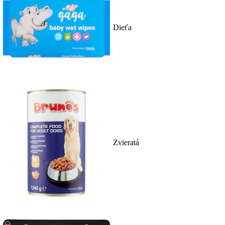
Dieťa
Zvieratá