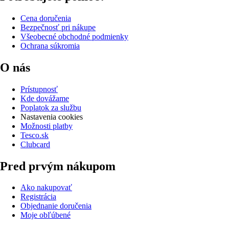
Cena doručenia
Bezpečnosť pri nákupe
Všeobecné obchodné podmienky
Ochrana súkromia
O nás
Prístupnosť
Kde dovážame
Poplatok za službu
Nastavenia cookies
Možnosti platby
Tesco.sk
Clubcard
Pred prvým nákupom
Ako nakupovať
Registrácia
Objednanie doručenia
Moje obľúbené