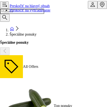
Preskočiť na hlavný obsah
Preskočiť na vyhľadávanie
Špeciálne ponuky
Špeciálne ponuky
All Offers
Top ponuky