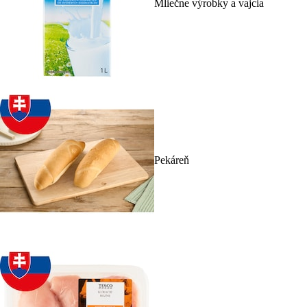
Mliečne výrobky a vajcia
Pekáreň