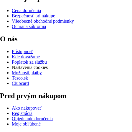
Cena doručenia
Bezpečnosť pri nákupe
Všeobecné obchodné podmienky
Ochrana súkromia
O nás
Prístupnosť
Kde dovážame
Poplatok za službu
Nastavenia cookies
Možnosti platby
Tesco.sk
Clubcard
Pred prvým nákupom
Ako nakupovať
Registrácia
Objednanie doručenia
Moje obľúbené