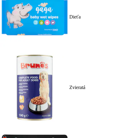
Dieťa
Zvieratá