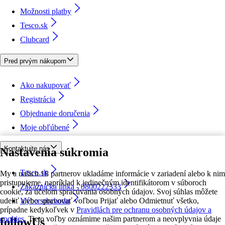
Možnosti platby
Tesco.sk
Clubcard
Pred prvým nákupom
Ako nakupovať
Registrácia
Objednanie doručenia
Moje obľúbené
Kontaktujte nás
Nastavenia súkromia
Tesco.sk
My a našich 18 partnerov ukladáme informácie v zariadení alebo k nim
pristupujeme, napríklad k jedinečným identifikátorom v súboroch
Zákaznícka linka - 0800222333
cookie, za účelom spracúvania osobných údajov. Svoj súhlas môžete
udeliť alebo spravovať voľbou Prijať alebo Odmietnuť všetko,
Výber obchodu
prípadne kedykoľvek v
Pravidlách pre ochranu osobných údajov a
cookies.
Tieto voľby oznámime našim partnerom a neovplyvnia údaje
followUs