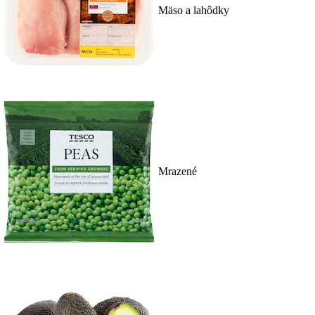
Mäso a lahôdky
Mrazené