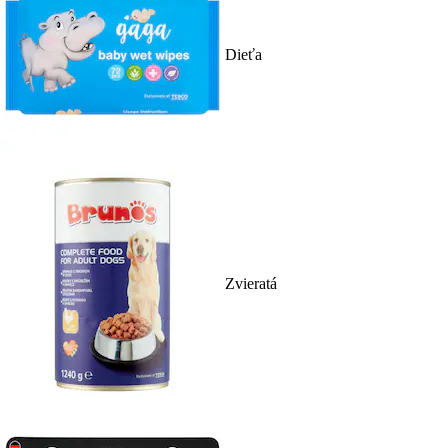
Dieťa
Zvieratá