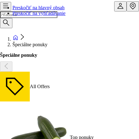
Preskočiť na hlavný obsah
Preskočiť na vyhľadávanie
Špeciálne ponuky
Špeciálne ponuky
All Offers
Top ponuky