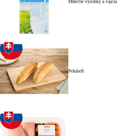
Mliečne výrobky a vajcia
Pekáreň