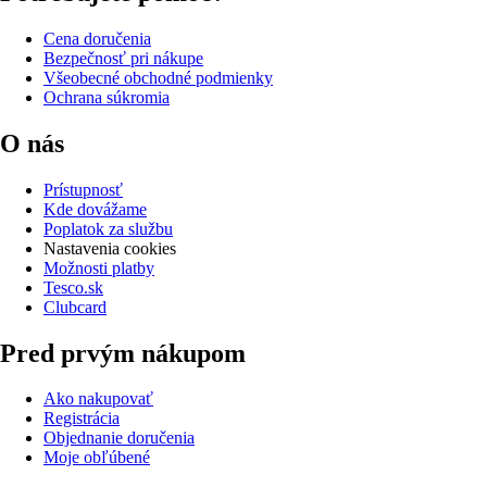
Cena doručenia
Bezpečnosť pri nákupe
Všeobecné obchodné podmienky
Ochrana súkromia
O nás
Prístupnosť
Kde dovážame
Poplatok za službu
Nastavenia cookies
Možnosti platby
Tesco.sk
Clubcard
Pred prvým nákupom
Ako nakupovať
Registrácia
Objednanie doručenia
Moje obľúbené