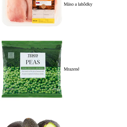
Mäso a lahôdky
Mrazené