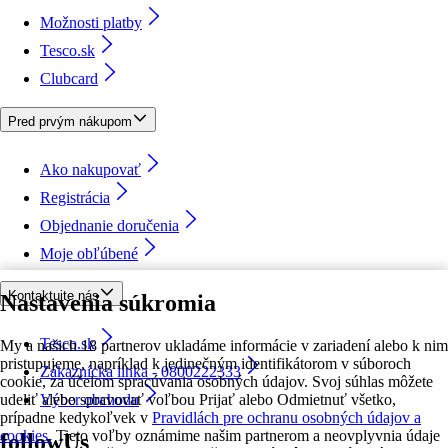
Možnosti platby
Tesco.sk
Clubcard
Pred prvým nákupom
Ako nakupovať
Registrácia
Objednanie doručenia
Moje obľúbené
Kontaktujte nás
Nastavenia súkromia
Tesco.sk
My a našich 18 partnerov ukladáme informácie v zariadení alebo k nim
pristupujeme, napríklad k jedinečným identifikátorom v súboroch
Zákaznícka linka - 0800222333
cookie, za účelom spracúvania osobných údajov. Svoj súhlas môžete
udeliť alebo spravovať voľbou Prijať alebo Odmietnuť všetko,
Výber obchodu
prípadne kedykoľvek v
Pravidlách pre ochranu osobných údajov a
cookies.
Tieto voľby oznámime našim partnerom a neovplyvnia údaje
followUs