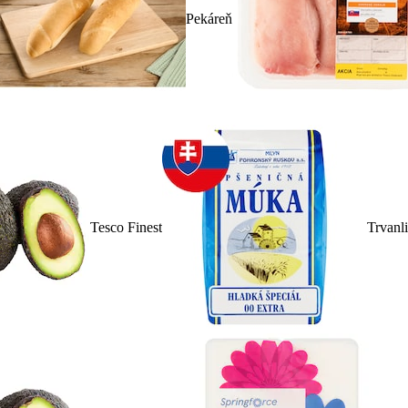
Pekáreň
Tesco Finest
Trvanl