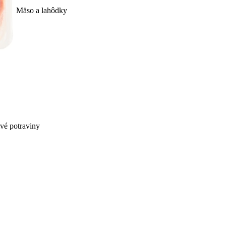
Mäso a lahôdky
ivé potraviny