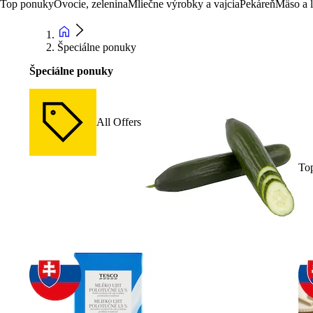
Top ponuky
Ovocie, zelenina
Mliečne výrobky a vajcia
Pekáreň
Mäso a 
Špeciálne ponuky
Špeciálne ponuky
All Offers
To