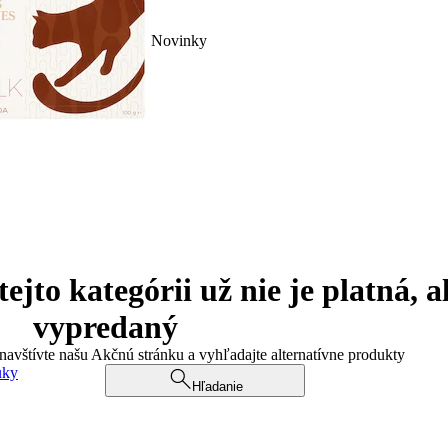
Novinky
jto kategórii už nie je platná, a
vypredaný
 navštívte našu Akčnú stránku a vyhľadajte alternatívne produkty
uky
Hľadanie