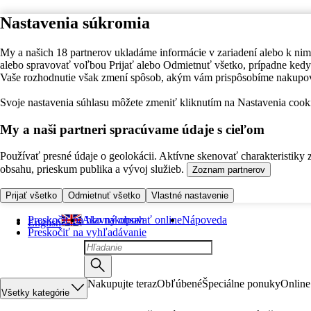
Nastavenia súkromia
My a našich 18 partnerov ukladáme informácie v zariadení alebo k nim
alebo spravovať voľbou Prijať alebo Odmietnuť všetko, prípadne ke
Vaše rozhodnutie však zmení spôsob, akým vám prispôsobíme nakupo
Svoje nastavenia súhlasu môžete zmeniť kliknutím na Nastavenia cooki
My a naši partneri spracúvame údaje s cieľom
Používať presné údaje o geolokácii. Aktívne skenovať charakteristiky 
obsahu, prieskum publika a vývoj služieb.
Zoznam partnerov
Prijať všetko
Odmietnuť všetko
Vlastné nastavenie
Preskočiť na hlavný obsah
Ako nakupovať online
Nápoveda
English
Preskočiť na vyhľadávanie
Nakupujte teraz
Obľúbené
Špeciálne ponuky
Online
Všetky kategórie