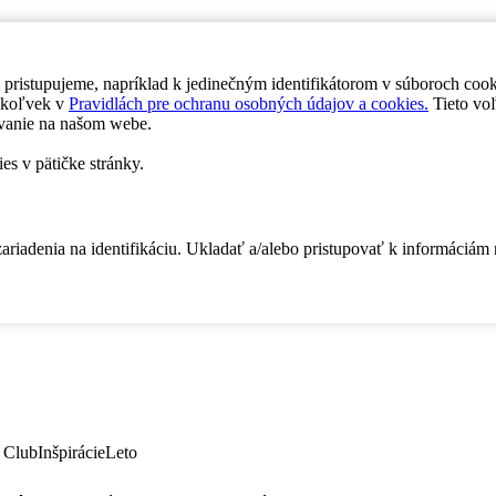
 pristupujeme, napríklad k jedinečným identifikátorom v súboroch coo
dykoľvek v
Pravidlách pre ochranu osobných údajov a cookies.
Tieto voľ
vanie na našom webe.
es v pätičke stránky.
zariadenia na identifikáciu. Ukladať a/alebo pristupovať k informáciám
 Club
Inšpirácie
Leto