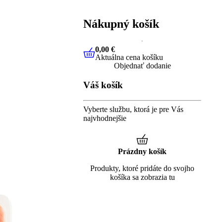
Nákupný košík
0,00 €
Aktuálna cena košíku
0,00 €
Aktuálna cena košíku
Objednať dodanie
Váš košík
Vyberte službu, ktorá je pre Vás
najvhodnejšie
Prázdny košík
Produkty, ktoré pridáte do svojho
košíka sa zobrazia tu