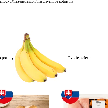
lahôdky
Mrazené
Tesco Finest
Trvanlivé potraviny
p ponuky
Ovocie, zelenina