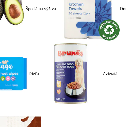
Špeciálna výživa
Dom
Dieťa
Zvieratá