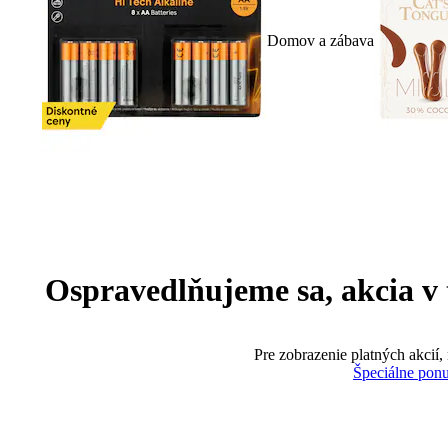
Domov a zábava
Ospravedlňujeme sa, akcia v te
Pre zobrazenie platných akcií,
Špeciálne pon