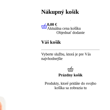
Nákupný košík
0,00 €
Aktuálna cena košíku
0,00 €
Aktuálna cena košíku
Objednať dodanie
Váš košík
Vyberte službu, ktorá je pre Vás
najvhodnejšie
Prázdny košík
Produkty, ktoré pridáte do svojho
košíka sa zobrazia tu