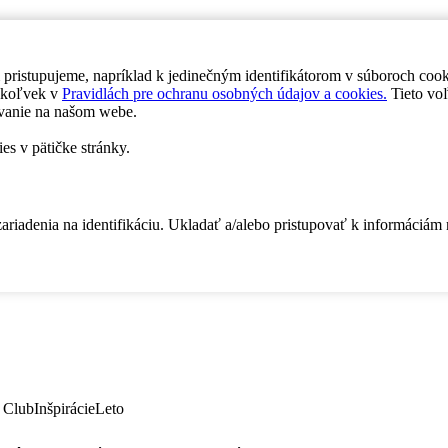
 pristupujeme, napríklad k jedinečným identifikátorom v súboroch coo
dykoľvek v
Pravidlách pre ochranu osobných údajov a cookies.
Tieto voľ
vanie na našom webe.
es v pätičke stránky.
zariadenia na identifikáciu. Ukladať a/alebo pristupovať k informáciám
 Club
Inšpirácie
Leto