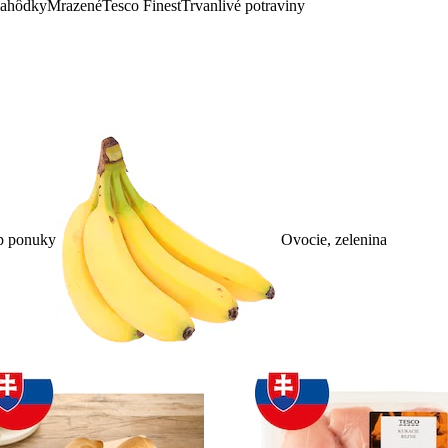
lahôdky
Mrazené
Tesco Finest
Trvanlivé potraviny
p ponuky
Ovocie, zelenina