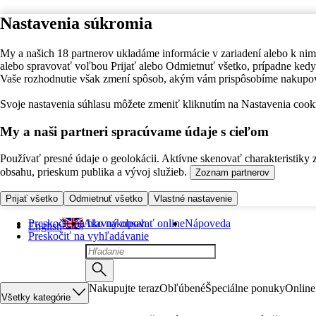
Nastavenia súkromia
My a našich 18 partnerov ukladáme informácie v zariadení alebo k nim
alebo spravovať voľbou Prijať alebo Odmietnuť všetko, prípadne ke
Vaše rozhodnutie však zmení spôsob, akým vám prispôsobíme nakupo
Svoje nastavenia súhlasu môžete zmeniť kliknutím na Nastavenia cooki
My a naši partneri spracúvame údaje s cieľom
Používať presné údaje o geolokácii. Aktívne skenovať charakteristiky 
obsahu, prieskum publika a vývoj služieb.
Zoznam partnerov
Prijať všetko
Odmietnuť všetko
Vlastné nastavenie
Preskočiť na hlavný obsah
Ako nakupovať online
Nápoveda
English
Preskočiť na vyhľadávanie
Nakupujte teraz
Obľúbené
Špeciálne ponuky
Online
Všetky kategórie