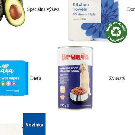
Špeciálna výživa
Dom
Dieťa
Zvieratá