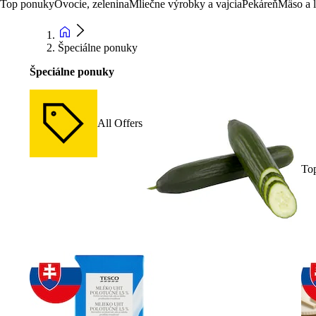
Top ponuky
Ovocie, zelenina
Mliečne výrobky a vajcia
Pekáreň
Mäso a 
Špeciálne ponuky
Špeciálne ponuky
All Offers
To