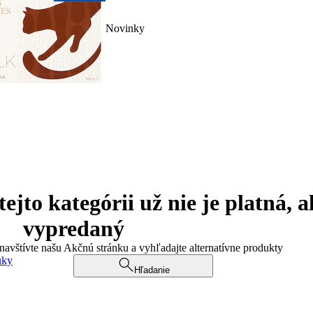
Novinky
jto kategórii už nie je platná, a
vypredaný
 navštívte našu Akčnú stránku a vyhľadajte alternatívne produkty
uky
Hľadanie