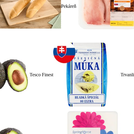
Pekáreň
Tesco Finest
Trvanl