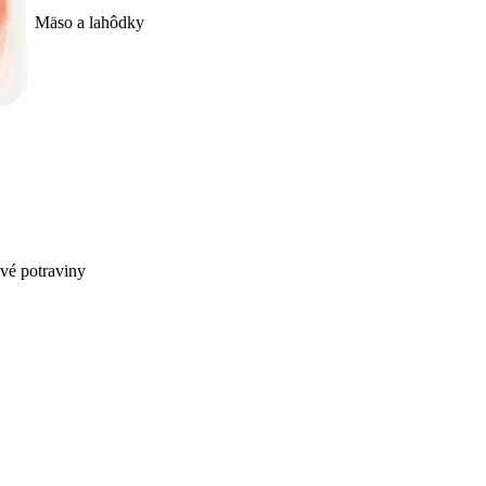
Mäso a lahôdky
ivé potraviny