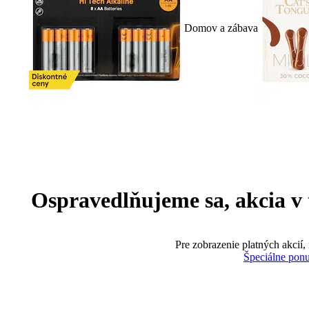
Domov a zábava
Ospravedlňujeme sa, akcia v te
Pre zobrazenie platných akcií,
Špeciálne pon