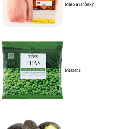
Mäso a lahôdky
Mrazené