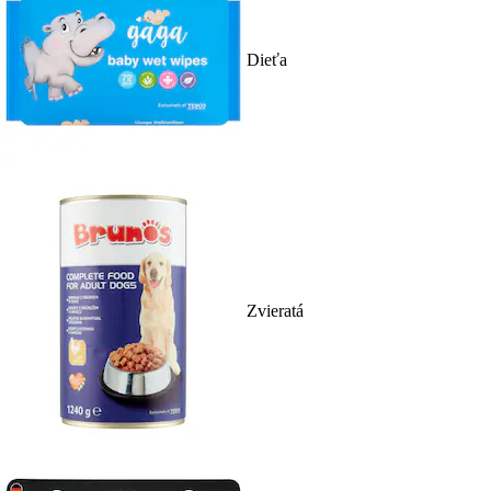
Dieťa
Zvieratá