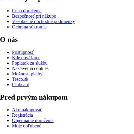
Cena doručenia
Bezpečnosť pri nákupe
Všeobecné obchodné podmienky
Ochrana súkromia
O nás
Prístupnosť
Kde dovážame
Poplatok za službu
Nastavenia cookies
Možnosti platby
Tesco.sk
Clubcard
Pred prvým nákupom
Ako nakupovať
Registrácia
Objednanie doručenia
Moje obľúbené