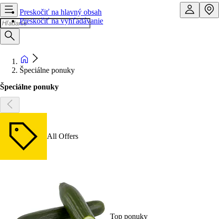
Preskočiť na hlavný obsah
Preskočiť na vyhľadávanie
Špeciálne ponuky
Špeciálne ponuky
All Offers
Top ponuky