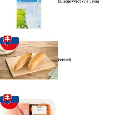
Mliečne výrobky a vajcia
Pekáreň