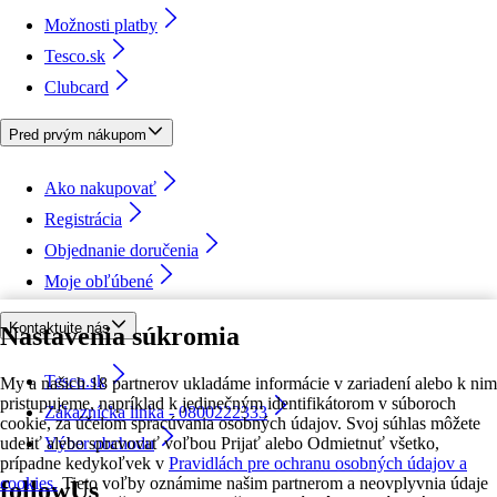
Možnosti platby
Tesco.sk
Clubcard
Pred prvým nákupom
Ako nakupovať
Registrácia
Objednanie doručenia
Moje obľúbené
Kontaktujte nás
Nastavenia súkromia
Tesco.sk
My a našich 18 partnerov ukladáme informácie v zariadení alebo k nim
pristupujeme, napríklad k jedinečným identifikátorom v súboroch
Zákaznícka linka - 0800222333
cookie, za účelom spracúvania osobných údajov. Svoj súhlas môžete
udeliť alebo spravovať voľbou Prijať alebo Odmietnuť všetko,
Výber obchodu
prípadne kedykoľvek v
Pravidlách pre ochranu osobných údajov a
cookies.
Tieto voľby oznámime našim partnerom a neovplyvnia údaje
followUs