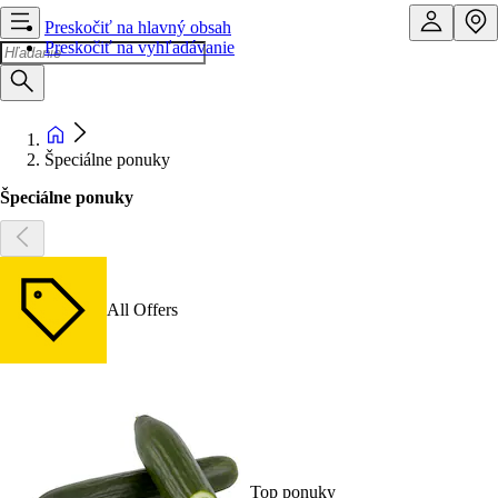
Preskočiť na hlavný obsah
Preskočiť na vyhľadávanie
Špeciálne ponuky
Špeciálne ponuky
All Offers
Top ponuky