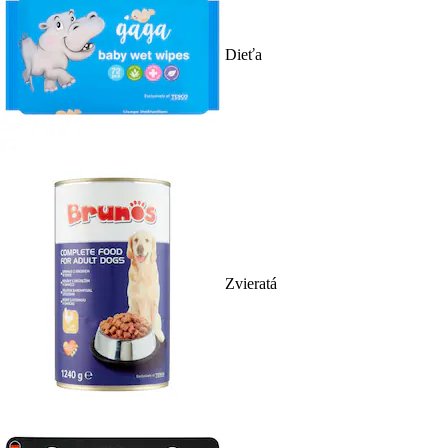
Dieťa
Zvieratá