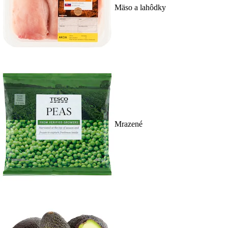
Mäso a lahôdky
Mrazené