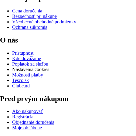
Cena doručenia
Bezpečnosť pri nákupe
Všeobecné obchodné podmienky
Ochrana súkromia
O nás
Prístupnosť
Kde dovážame
Poplatok za službu
Nastavenia cookies
Možnosti platby
Tesco.sk
Clubcard
Pred prvým nákupom
Ako nakupovať
Registrácia
Objednanie doručenia
Moje obľúbené