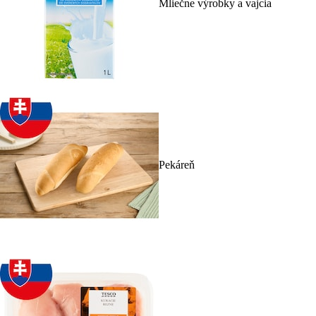
Mliečne výrobky a vajcia
Pekáreň