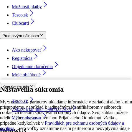
Možnosti platby
Tesco.sk
Clubcard
Pred prvým nákupom
Ako nakupovať
Registrácia
Objednanie doručenia
Moje obľúbené
Kontaktujte nás
Nastavenia súkromia
Tesco.sk
My a našich 18 partnerov ukladáme informácie v zariadení alebo k nim
pristupujeme, napríklad k jedinečným identifikátorom v súboroch
Zákaznícka linka - 0800222333
cookie, za účelom spracúvania osobných údajov. Svoj súhlas môžete
udeliť alebo spravovať voľbou Prijať alebo Odmietnuť všetko,
Výber obchodu
prípadne kedykoľvek v
Pravidlách pre ochranu osobných údajov a
cookies.
Tieto voľby oznámime našim partnerom a neovplyvnia údaje
followUs