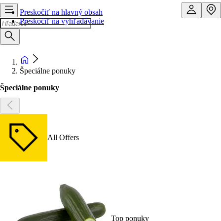
Preskočiť na hlavný obsah
Preskočiť na vyhľadávanie
Špeciálne ponuky
Špeciálne ponuky
All Offers
Top ponuky