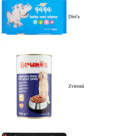
Dieťa
Zvieratá