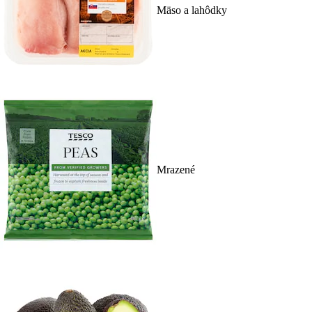
Mäso a lahôdky
Mrazené