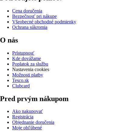
Cena doručenia
Bezpečnosť pri nákupe
Všeobecné obchodné podmienky
Ochrana súkromia
O nás
Prístupnosť
Kde dovážame
Poplatok za službu
Nastavenia cookies
Možnosti platby
Tesco.sk
Clubcard
Pred prvým nákupom
Ako nakupovať
Registrácia
Objednanie doručenia
Moje obľúbené