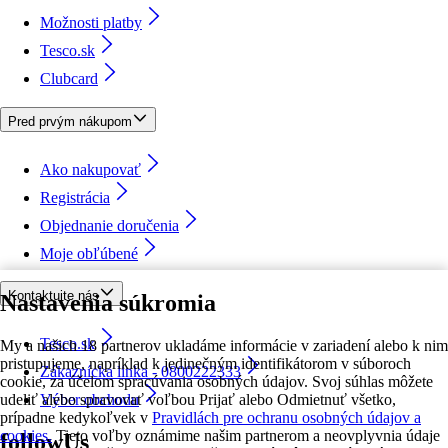
Možnosti platby
Tesco.sk
Clubcard
Pred prvým nákupom
Ako nakupovať
Registrácia
Objednanie doručenia
Moje obľúbené
Kontaktujte nás
Nastavenia súkromia
Tesco.sk
My a našich 18 partnerov ukladáme informácie v zariadení alebo k nim
pristupujeme, napríklad k jedinečným identifikátorom v súboroch
Zákaznícka linka - 0800222333
cookie, za účelom spracúvania osobných údajov. Svoj súhlas môžete
udeliť alebo spravovať voľbou Prijať alebo Odmietnuť všetko,
Výber obchodu
prípadne kedykoľvek v
Pravidlách pre ochranu osobných údajov a
cookies.
Tieto voľby oznámime našim partnerom a neovplyvnia údaje
followUs