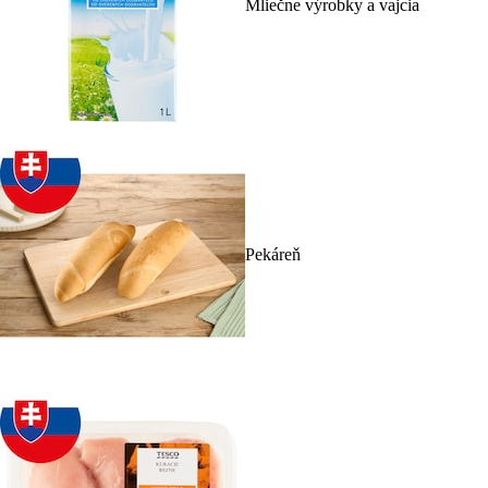
Mliečne výrobky a vajcia
Pekáreň