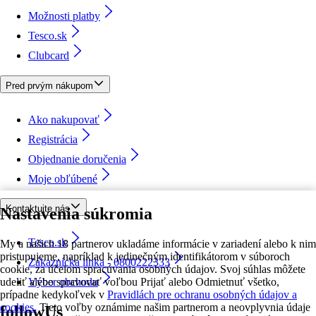
Možnosti platby
Tesco.sk
Clubcard
Pred prvým nákupom
Ako nakupovať
Registrácia
Objednanie doručenia
Moje obľúbené
Kontaktujte nás
Nastavenia súkromia
Tesco.sk
My a našich 18 partnerov ukladáme informácie v zariadení alebo k nim
pristupujeme, napríklad k jedinečným identifikátorom v súboroch
Zákaznícka linka - 0800222333
cookie, za účelom spracúvania osobných údajov. Svoj súhlas môžete
udeliť alebo spravovať voľbou Prijať alebo Odmietnuť všetko,
Výber obchodu
prípadne kedykoľvek v
Pravidlách pre ochranu osobných údajov a
cookies.
Tieto voľby oznámime našim partnerom a neovplyvnia údaje
followUs