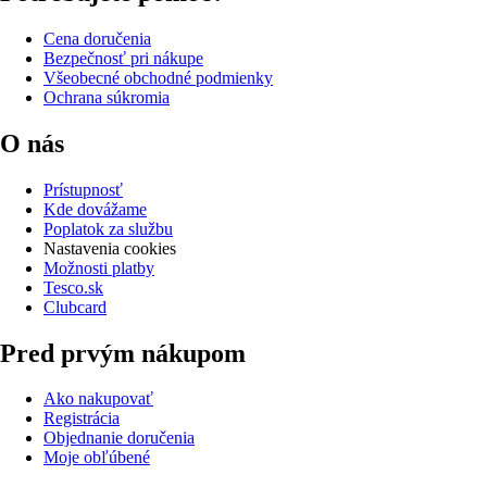
Cena doručenia
Bezpečnosť pri nákupe
Všeobecné obchodné podmienky
Ochrana súkromia
O nás
Prístupnosť
Kde dovážame
Poplatok za službu
Nastavenia cookies
Možnosti platby
Tesco.sk
Clubcard
Pred prvým nákupom
Ako nakupovať
Registrácia
Objednanie doručenia
Moje obľúbené