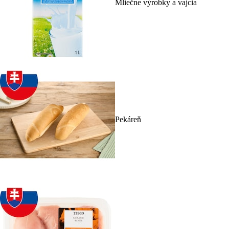
Mliečne výrobky a vajcia
Pekáreň