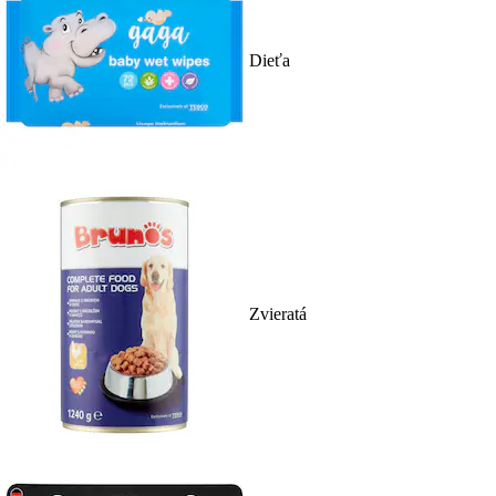
Dieťa
Zvieratá