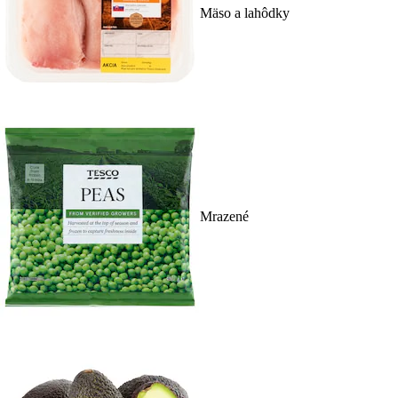
Mäso a lahôdky
Mrazené