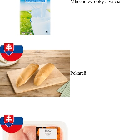
Mliečne výrobky a vajcia
Pekáreň