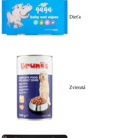
Dieťa
Zvieratá