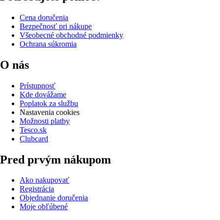
Cena doručenia
Bezpečnosť pri nákupe
Všeobecné obchodné podmienky
Ochrana súkromia
O nás
Prístupnosť
Kde dovážame
Poplatok za službu
Nastavenia cookies
Možnosti platby
Tesco.sk
Clubcard
Pred prvým nákupom
Ako nakupovať
Registrácia
Objednanie doručenia
Moje obľúbené