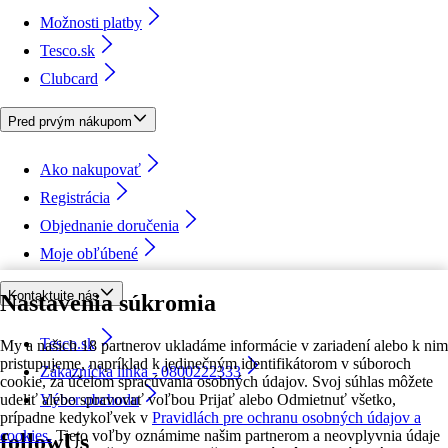
Možnosti platby
Tesco.sk
Clubcard
Pred prvým nákupom
Ako nakupovať
Registrácia
Objednanie doručenia
Moje obľúbené
Kontaktujte nás
Nastavenia súkromia
Tesco.sk
My a našich 18 partnerov ukladáme informácie v zariadení alebo k nim
pristupujeme, napríklad k jedinečným identifikátorom v súboroch
Zákaznícka linka - 0800222333
cookie, za účelom spracúvania osobných údajov. Svoj súhlas môžete
udeliť alebo spravovať voľbou Prijať alebo Odmietnuť všetko,
Výber obchodu
prípadne kedykoľvek v
Pravidlách pre ochranu osobných údajov a
cookies.
Tieto voľby oznámime našim partnerom a neovplyvnia údaje
followUs