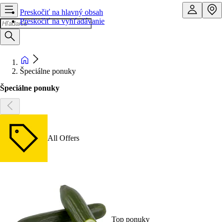
Preskočiť na hlavný obsah
Preskočiť na vyhľadávanie
Špeciálne ponuky
Špeciálne ponuky
All Offers
Top ponuky