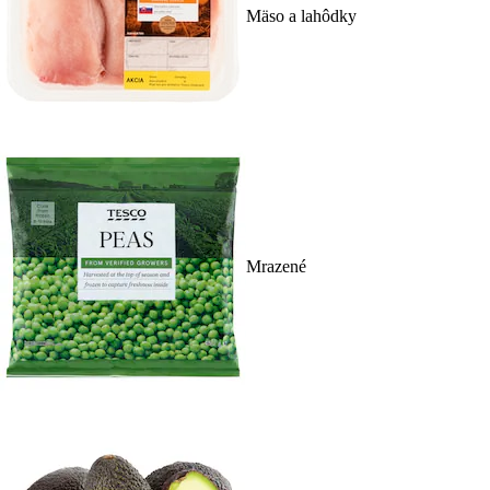
Mäso a lahôdky
Mrazené