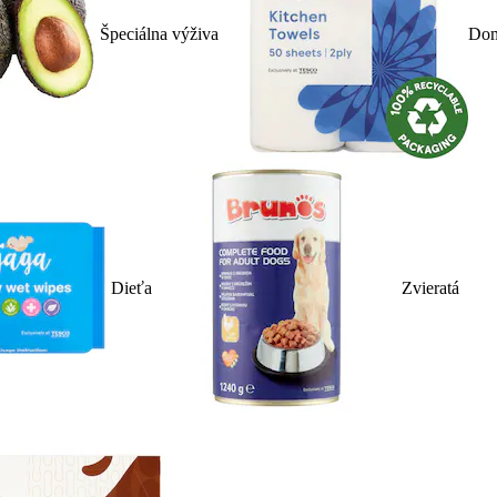
Špeciálna výživa
Dom
Dieťa
Zvieratá