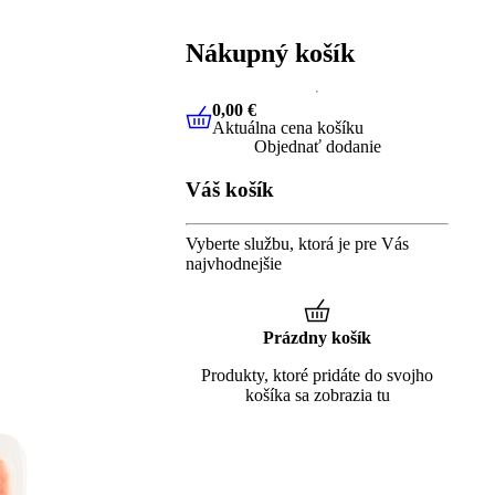
Nákupný košík
0,00 €
Aktuálna cena košíku
0,00 €
Aktuálna cena košíku
Objednať dodanie
Váš košík
Vyberte službu, ktorá je pre Vás
najvhodnejšie
Prázdny košík
Produkty, ktoré pridáte do svojho
košíka sa zobrazia tu