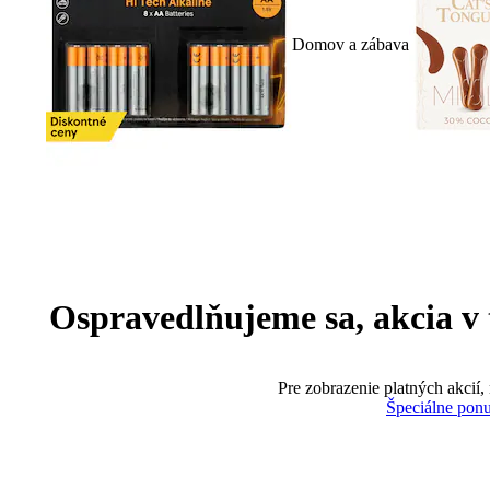
Domov a zábava
Ospravedlňujeme sa, akcia v te
Pre zobrazenie platných akcií,
Špeciálne pon