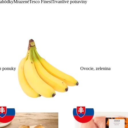
lahôdky
Mrazené
Tesco Finest
Trvanlivé potraviny
p ponuky
Ovocie, zelenina