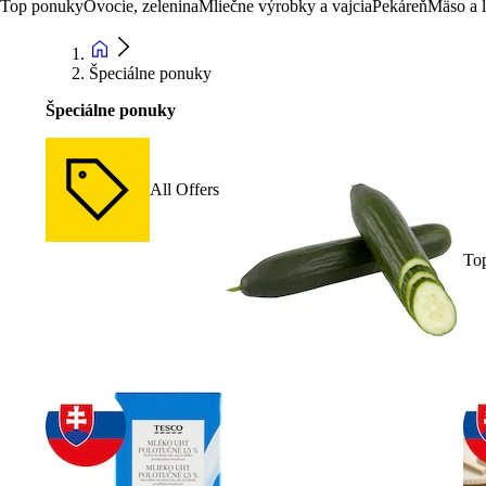
Top ponuky
Ovocie, zelenina
Mliečne výrobky a vajcia
Pekáreň
Mäso a 
Špeciálne ponuky
Špeciálne ponuky
All Offers
To