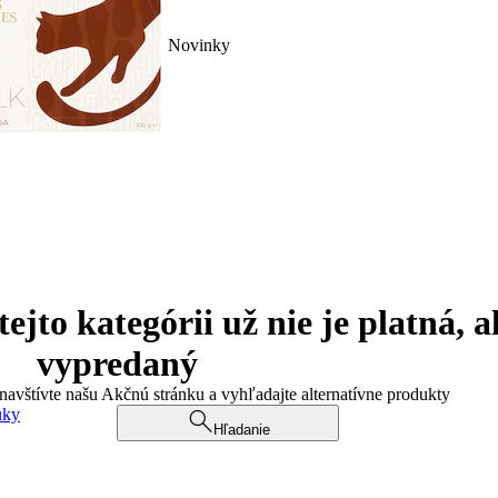
Novinky
jto kategórii už nie je platná, a
vypredaný
 navštívte našu Akčnú stránku a vyhľadajte alternatívne produkty
uky
Hľadanie