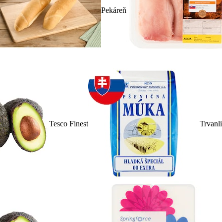
Pekáreň
Tesco Finest
Trvanl