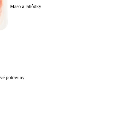
Mäso a lahôdky
ivé potraviny