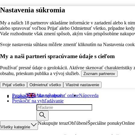
Nastavenia súkromia
My a našich 18 partnerov ukladáme informácie v zariadení alebo k nim
alebo spravovať voľbou Prijať alebo Odmietnuť všetko, prípadne ke
Vaše rozhodnutie však zmení spôsob, akým vám prispôsobíme nakupo
Svoje nastavenia súhlasu môžete zmeniť kliknutím na Nastavenia cooki
My a naši partneri spracúvame údaje s cieľom
Používať presné údaje o geolokácii. Aktívne skenovať charakteristiky 
obsahu, prieskum publika a vývoj služieb.
Zoznam partnerov
Prijať všetko
Odmietnuť všetko
Vlastné nastavenie
Preskočiť na hlavný obsah
Ako nakupovať online
Nápoveda
English
Preskočiť na vyhľadávanie
Nakupujte teraz
Obľúbené
Špeciálne ponuky
Online
Všetky kategórie