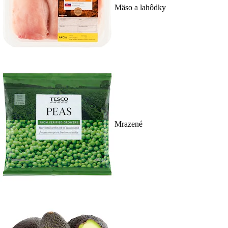
Mäso a lahôdky
Mrazené