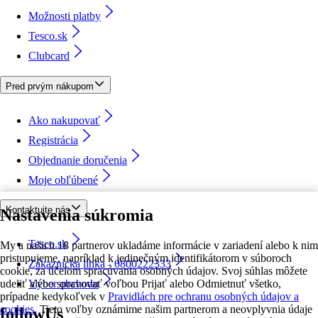
Možnosti platby
Tesco.sk
Clubcard
Pred prvým nákupom
Ako nakupovať
Registrácia
Objednanie doručenia
Moje obľúbené
Kontaktujte nás
Nastavenia súkromia
Tesco.sk
My a našich 18 partnerov ukladáme informácie v zariadení alebo k nim
pristupujeme, napríklad k jedinečným identifikátorom v súboroch
Zákaznícka linka - 0800222333
cookie, za účelom spracúvania osobných údajov. Svoj súhlas môžete
udeliť alebo spravovať voľbou Prijať alebo Odmietnuť všetko,
Výber obchodu
prípadne kedykoľvek v
Pravidlách pre ochranu osobných údajov a
cookies.
Tieto voľby oznámime našim partnerom a neovplyvnia údaje
followUs