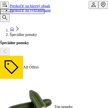
Preskočiť na hlavný obsah
Preskočiť na vyhľadávanie
Špeciálne ponuky
Špeciálne ponuky
All Offers
Top ponuky