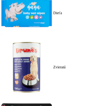
Dieťa
Zvieratá