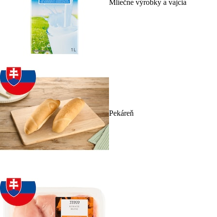
Mliečne výrobky a vajcia
Pekáreň