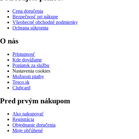
Cena doručenia
Bezpečnosť pri nákupe
Všeobecné obchodné podmienky
Ochrana súkromia
O nás
Prístupnosť
Kde dovážame
Poplatok za službu
Nastavenia cookies
Možnosti platby
Tesco.sk
Clubcard
Pred prvým nákupom
Ako nakupovať
Registrácia
Objednanie doručenia
Moje obľúbené