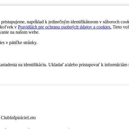
 pristupujeme, napríklad k jedinečným identifikátorom v súboroch coo
dykoľvek v
Pravidlách pre ochranu osobných údajov a cookies.
Tieto voľ
vanie na našom webe.
es v pätičke stránky.
zariadenia na identifikáciu. Ukladať a/alebo pristupovať k informáciám
 Club
Inšpirácie
Leto