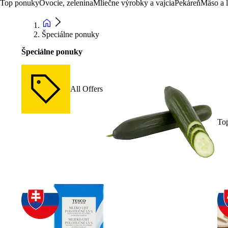
Top ponuky
Ovocie, zelenina
Mliečne výrobky a vajcia
Pekáreň
Mäso a 
Špeciálne ponuky
Špeciálne ponuky
All Offers
To