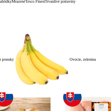
lahôdky
Mrazené
Tesco Finest
Trvanlivé potraviny
p ponuky
Ovocie, zelenina