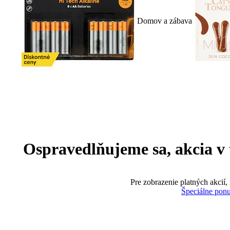
Domov a zábava
Ospravedlňujeme sa, akcia v te
Pre zobrazenie platných akcií,
Špeciálne pon