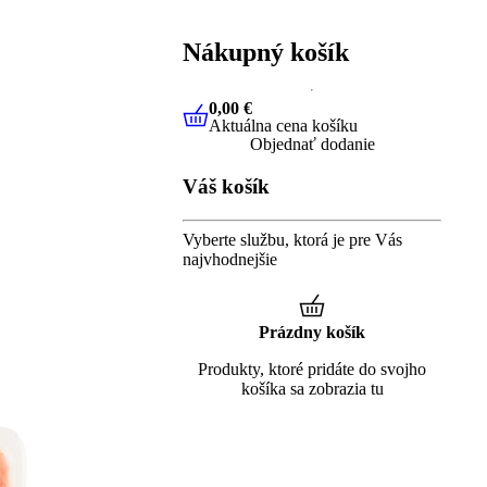
Nákupný košík
0,00 €
Aktuálna cena košíku
0,00 €
Aktuálna cena košíku
Objednať dodanie
Váš košík
Vyberte službu, ktorá je pre Vás
najvhodnejšie
Prázdny košík
Produkty, ktoré pridáte do svojho
košíka sa zobrazia tu