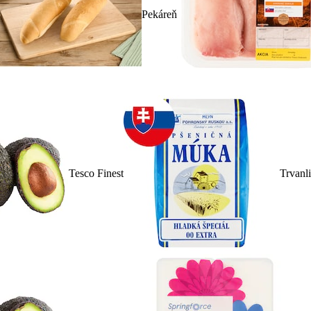
Pekáreň
Tesco Finest
Trvanl