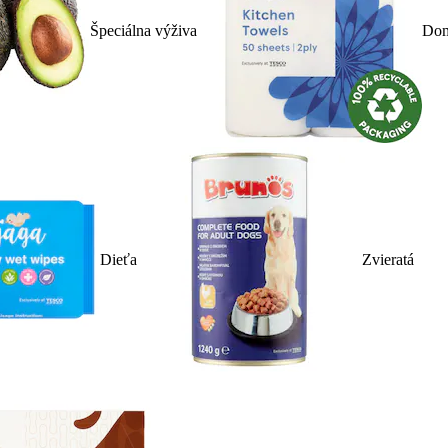
Špeciálna výživa
Dom
Dieťa
Zvieratá