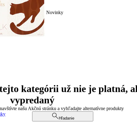
Novinky
jto kategórii už nie je platná, a
vypredaný
 navštívte našu Akčnú stránku a vyhľadajte alternatívne produkty
uky
Hľadanie