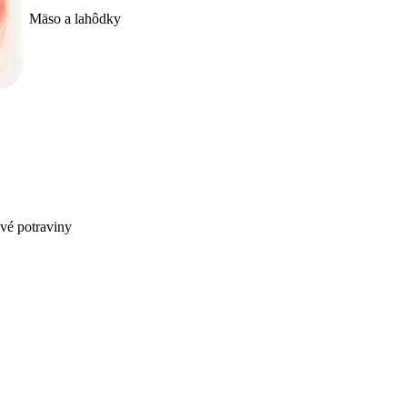
Mäso a lahôdky
ivé potraviny