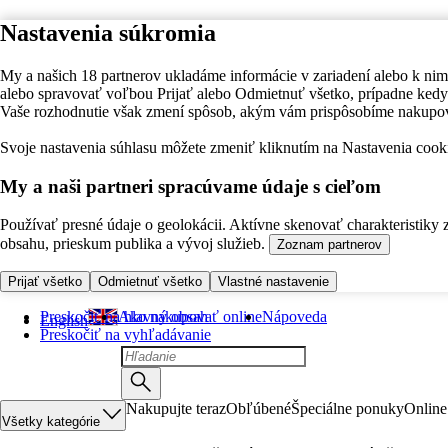
Nastavenia súkromia
My a našich 18 partnerov ukladáme informácie v zariadení alebo k nim
alebo spravovať voľbou Prijať alebo Odmietnuť všetko, prípadne ke
Vaše rozhodnutie však zmení spôsob, akým vám prispôsobíme nakupo
Svoje nastavenia súhlasu môžete zmeniť kliknutím na Nastavenia cooki
My a naši partneri spracúvame údaje s cieľom
Používať presné údaje o geolokácii. Aktívne skenovať charakteristiky 
obsahu, prieskum publika a vývoj služieb.
Zoznam partnerov
Prijať všetko
Odmietnuť všetko
Vlastné nastavenie
Preskočiť na hlavný obsah
Ako nakupovať online
Nápoveda
English
Preskočiť na vyhľadávanie
Nakupujte teraz
Obľúbené
Špeciálne ponuky
Online
Všetky kategórie