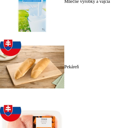
Mliečne výrobky a vajcia
Pekáreň