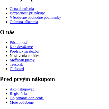
Cena doručenia
Bezpečnosť pri nákupe
Všeobecné obchodné podmienky
Ochrana súkromia
O nás
Prístupnosť
Kde dovážame
Poplatok za službu
Nastavenia cookies
Možnosti platby
Tesco.sk
Clubcard
Pred prvým nákupom
Ako nakupovať
Registrácia
Objednanie doručenia
Moje obľúbené