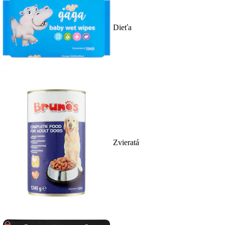
Dieťa
Zvieratá