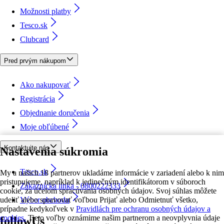
Možnosti platby
Tesco.sk
Clubcard
Pred prvým nákupom
Ako nakupovať
Registrácia
Objednanie doručenia
Moje obľúbené
Kontaktujte nás
Nastavenia súkromia
Tesco.sk
My a našich 18 partnerov ukladáme informácie v zariadení alebo k nim
pristupujeme, napríklad k jedinečným identifikátorom v súboroch
Zákaznícka linka - 0800222333
cookie, za účelom spracúvania osobných údajov. Svoj súhlas môžete
udeliť alebo spravovať voľbou Prijať alebo Odmietnuť všetko,
Výber obchodu
prípadne kedykoľvek v
Pravidlách pre ochranu osobných údajov a
cookies.
Tieto voľby oznámime našim partnerom a neovplyvnia údaje
followUs