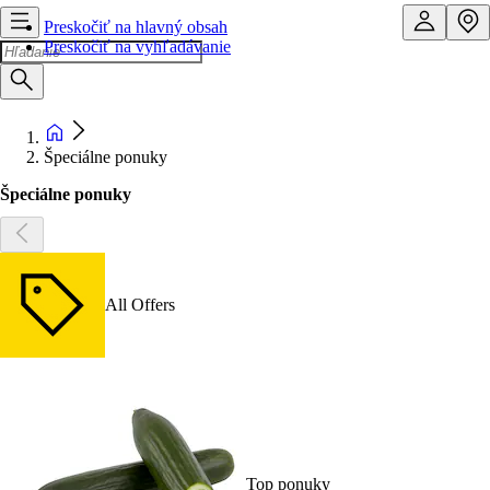
Preskočiť na hlavný obsah
Preskočiť na vyhľadávanie
Špeciálne ponuky
Špeciálne ponuky
All Offers
Top ponuky