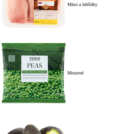
Mäso a lahôdky
Mrazené