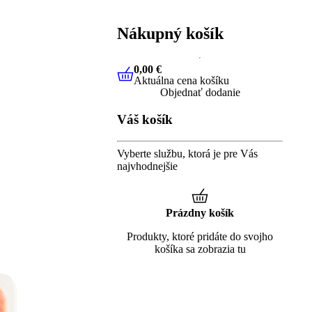
Nákupný košík
0,00 €
Aktuálna cena košíku
0,00 €
Aktuálna cena košíku
Objednať dodanie
Váš košík
Vyberte službu, ktorá je pre Vás
najvhodnejšie
Prázdny košík
Produkty, ktoré pridáte do svojho
košíka sa zobrazia tu