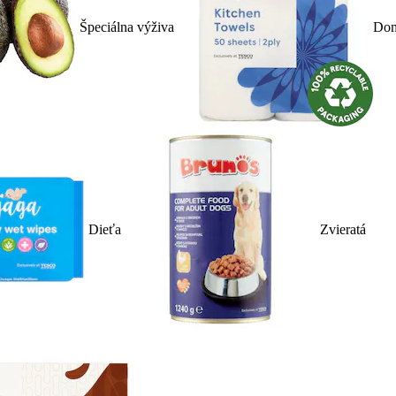
Špeciálna výživa
Dom
Dieťa
Zvieratá