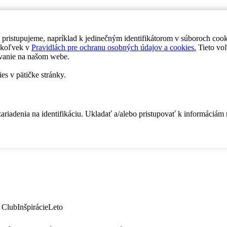
 pristupujeme, napríklad k jedinečným identifikátorom v súboroch coo
dykoľvek v
Pravidlách pre ochranu osobných údajov a cookies.
Tieto voľ
vanie na našom webe.
es v pätičke stránky.
zariadenia na identifikáciu. Ukladať a/alebo pristupovať k informáciám
 Club
Inšpirácie
Leto