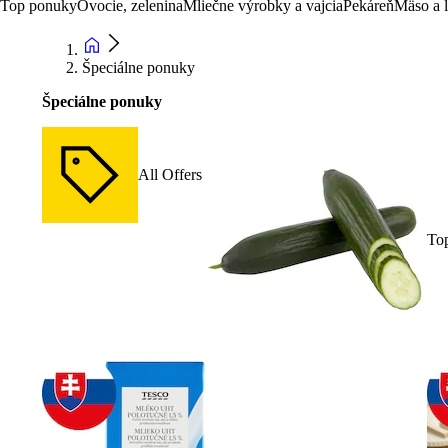
Top ponuky
Ovocie, zelenina
Mliečne výrobky a vajcia
Pekáreň
Mäso a 
Špeciálne ponuky
Špeciálne ponuky
All Offers
To