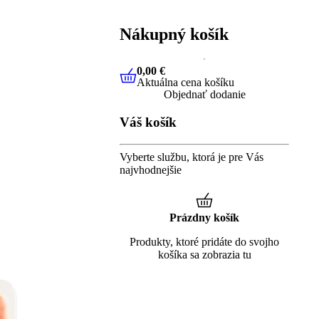
Nákupný košík
0,00 €
Aktuálna cena košíku
0,00 €
Aktuálna cena košíku
Objednať dodanie
Váš košík
Vyberte službu, ktorá je pre Vás
najvhodnejšie
Prázdny košík
Produkty, ktoré pridáte do svojho
košíka sa zobrazia tu