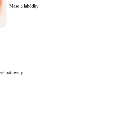
Mäso a lahôdky
ivé potraviny