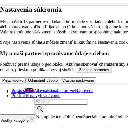
Nastavenia súkromia
My a našich 18 partnerov ukladáme informácie v zariadení alebo k nim
alebo spravovať voľbou Prijať alebo Odmietnuť všetko, prípadne ke
Vaše rozhodnutie však zmení spôsob, akým vám prispôsobíme nakupo
Svoje nastavenia súhlasu môžete zmeniť kliknutím na Nastavenia cooki
My a naši partneri spracúvame údaje s cieľom
Používať presné údaje o geolokácii. Aktívne skenovať charakteristiky 
obsahu, prieskum publika a vývoj služieb.
Zoznam partnerov
Prijať všetko
Odmietnuť všetko
Vlastné nastavenie
Preskočiť na hlavný obsah
Ako nakupovať online
Nápoveda
English
Preskočiť na vyhľadávanie
Nakupujte teraz
Obľúbené
Špeciálne ponuky
Online
Všetky kategórie