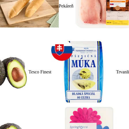
Pekáreň
Tesco Finest
Trvanl