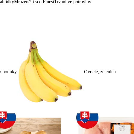
lahôdky
Mrazené
Tesco Finest
Trvanlivé potraviny
p ponuky
Ovocie, zelenina