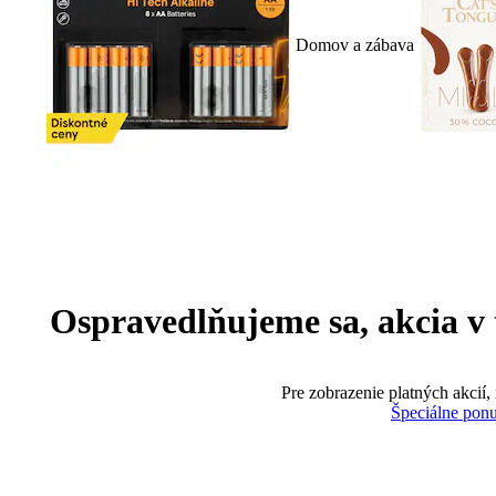
Domov a zábava
Ospravedlňujeme sa, akcia v te
Pre zobrazenie platných akcií,
Špeciálne pon