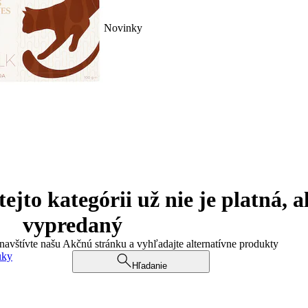
Novinky
jto kategórii už nie je platná, a
vypredaný
 navštívte našu Akčnú stránku a vyhľadajte alternatívne produkty
uky
Hľadanie