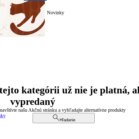
Novinky
jto kategórii už nie je platná, a
vypredaný
 navštívte našu Akčnú stránku a vyhľadajte alternatívne produkty
uky
Hľadanie