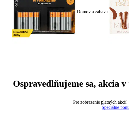
Domov a zábava
Ospravedlňujeme sa, akcia v te
Pre zobrazenie platných akcií,
Špeciálne pon