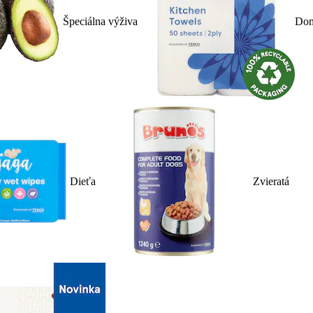
Špeciálna výživa
Dom
Dieťa
Zvieratá