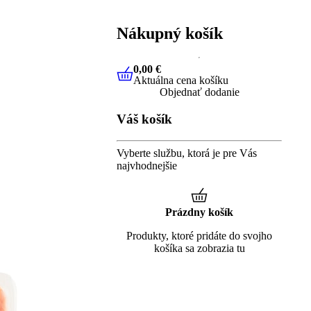
Nákupný košík
0,00 €
Aktuálna cena košíku
0,00 €
Aktuálna cena košíku
Objednať dodanie
Váš košík
Vyberte službu, ktorá je pre Vás
najvhodnejšie
Prázdny košík
Produkty, ktoré pridáte do svojho
košíka sa zobrazia tu