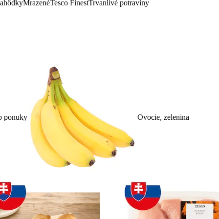
lahôdky
Mrazené
Tesco Finest
Trvanlivé potraviny
p ponuky
Ovocie, zelenina