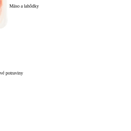
Mäso a lahôdky
ivé potraviny