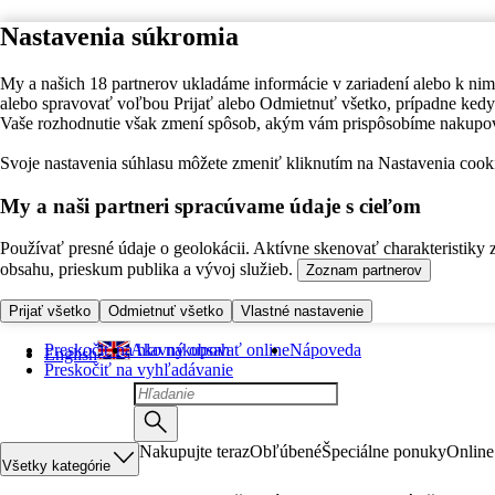
Nastavenia súkromia
My a našich 18 partnerov ukladáme informácie v zariadení alebo k nim
alebo spravovať voľbou Prijať alebo Odmietnuť všetko, prípadne ke
Vaše rozhodnutie však zmení spôsob, akým vám prispôsobíme nakupo
Svoje nastavenia súhlasu môžete zmeniť kliknutím na Nastavenia cooki
My a naši partneri spracúvame údaje s cieľom
Používať presné údaje o geolokácii. Aktívne skenovať charakteristiky 
obsahu, prieskum publika a vývoj služieb.
Zoznam partnerov
Prijať všetko
Odmietnuť všetko
Vlastné nastavenie
Preskočiť na hlavný obsah
Ako nakupovať online
Nápoveda
English
Preskočiť na vyhľadávanie
Nakupujte teraz
Obľúbené
Špeciálne ponuky
Online
Všetky kategórie