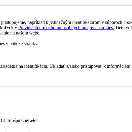
 pristupujeme, napríklad k jedinečným identifikátorom v súboroch coo
dykoľvek v
Pravidlách pre ochranu osobných údajov a cookies.
Tieto voľ
vanie na našom webe.
es v pätičke stránky.
zariadenia na identifikáciu. Ukladať a/alebo pristupovať k informáciám
 Club
Inšpirácie
Leto