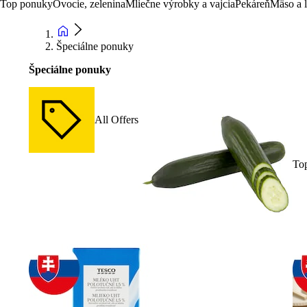
Top ponuky
Ovocie, zelenina
Mliečne výrobky a vajcia
Pekáreň
Mäso a 
Špeciálne ponuky
Špeciálne ponuky
All Offers
To