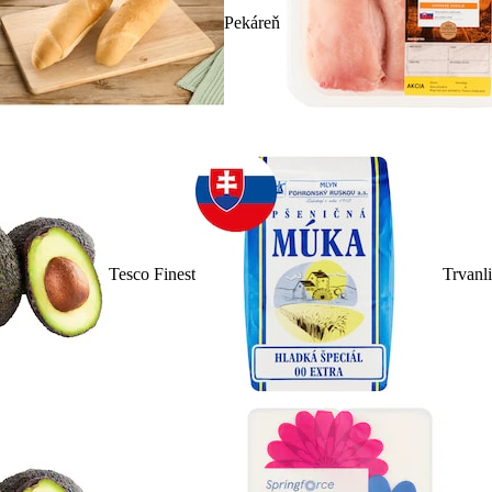
Pekáreň
Tesco Finest
Trvanl