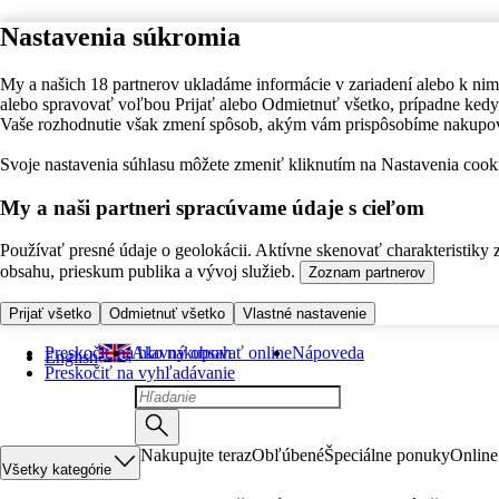
Nastavenia súkromia
My a našich 18 partnerov ukladáme informácie v zariadení alebo k nim
alebo spravovať voľbou Prijať alebo Odmietnuť všetko, prípadne ke
Vaše rozhodnutie však zmení spôsob, akým vám prispôsobíme nakupo
Svoje nastavenia súhlasu môžete zmeniť kliknutím na Nastavenia cooki
My a naši partneri spracúvame údaje s cieľom
Používať presné údaje o geolokácii. Aktívne skenovať charakteristiky 
obsahu, prieskum publika a vývoj služieb.
Zoznam partnerov
Prijať všetko
Odmietnuť všetko
Vlastné nastavenie
Preskočiť na hlavný obsah
Ako nakupovať online
Nápoveda
English
Preskočiť na vyhľadávanie
Nakupujte teraz
Obľúbené
Špeciálne ponuky
Online
Všetky kategórie