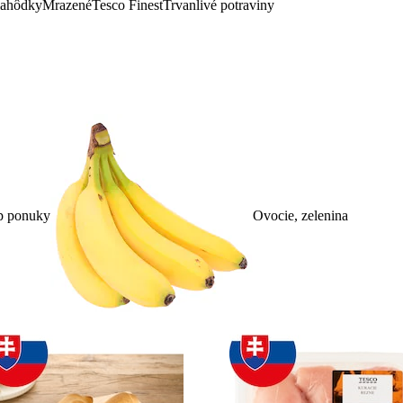
lahôdky
Mrazené
Tesco Finest
Trvanlivé potraviny
p ponuky
Ovocie, zelenina