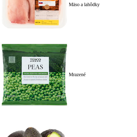
Mäso a lahôdky
Mrazené