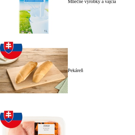
Mliečne výrobky a vajcia
Pekáreň