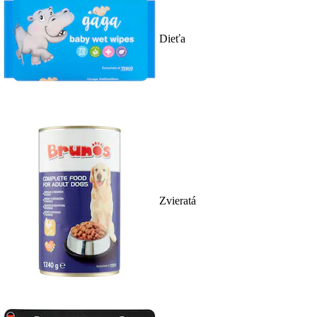
Dieťa
Zvieratá