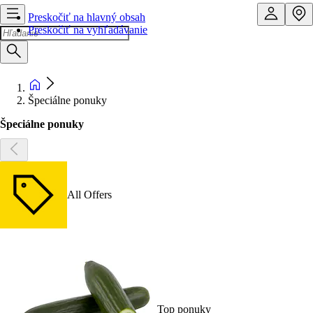
Preskočiť na hlavný obsah
Preskočiť na vyhľadávanie
Špeciálne ponuky
Špeciálne ponuky
All Offers
Top ponuky