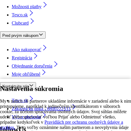
Možnosti platby
Tesco.sk
Clubcard
Pred prvým nákupom
Ako nakupovať
Registrácia
Objednanie doručenia
Moje obľúbené
Kontaktujte nás
Nastavenia súkromia
Tesco.sk
My a našich 18 partnerov ukladáme informácie v zariadení alebo k nim
pristupujeme, napríklad k jedinečným identifikátorom v súboroch
Zákaznícka linka - 0800222333
cookie, za účelom spracúvania osobných údajov. Svoj súhlas môžete
udeliť alebo spravovať voľbou Prijať alebo Odmietnuť všetko,
Výber obchodu
prípadne kedykoľvek v
Pravidlách pre ochranu osobných údajov a
cookies.
Tieto voľby oznámime našim partnerom a neovplyvnia údaje
followUs