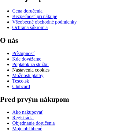
Cena doručenia
Bezpečnosť pri nákupe
Všeobecné obchodné podmienky
Ochrana súkromia
O nás
Prístupnosť
Kde dovážame
Poplatok za službu
Nastavenia cookies
Možnosti platby
Tesco.sk
Clubcard
Pred prvým nákupom
Ako nakupovať
Registrácia
Objednanie doručenia
Moje obľúbené