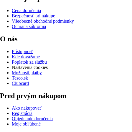
Cena doručenia
Bezpečnosť pri nákupe
Všeobecné obchodné podmienky
Ochrana súkromia
O nás
Prístupnosť
Kde dovážame
Poplatok za službu
Nastavenia cookies
Možnosti platby
Tesco.sk
Clubcard
Pred prvým nákupom
Ako nakupovať
Registrácia
Objednanie doručenia
Moje obľúbené