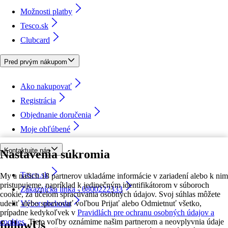
Možnosti platby
Tesco.sk
Clubcard
Pred prvým nákupom
Ako nakupovať
Registrácia
Objednanie doručenia
Moje obľúbené
Kontaktujte nás
Nastavenia súkromia
Tesco.sk
My a našich 18 partnerov ukladáme informácie v zariadení alebo k nim
pristupujeme, napríklad k jedinečným identifikátorom v súboroch
Zákaznícka linka - 0800222333
cookie, za účelom spracúvania osobných údajov. Svoj súhlas môžete
udeliť alebo spravovať voľbou Prijať alebo Odmietnuť všetko,
Výber obchodu
prípadne kedykoľvek v
Pravidlách pre ochranu osobných údajov a
cookies.
Tieto voľby oznámime našim partnerom a neovplyvnia údaje
followUs