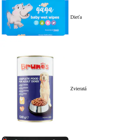
Dieťa
Zvieratá