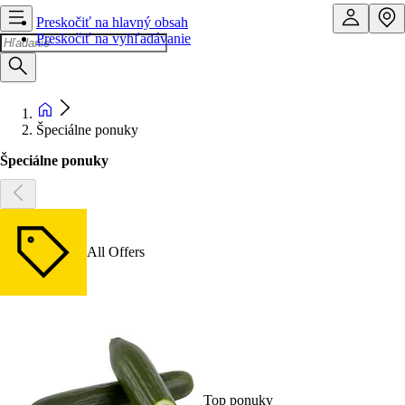
Preskočiť na hlavný obsah
Preskočiť na vyhľadávanie
Špeciálne ponuky
Špeciálne ponuky
All Offers
Top ponuky