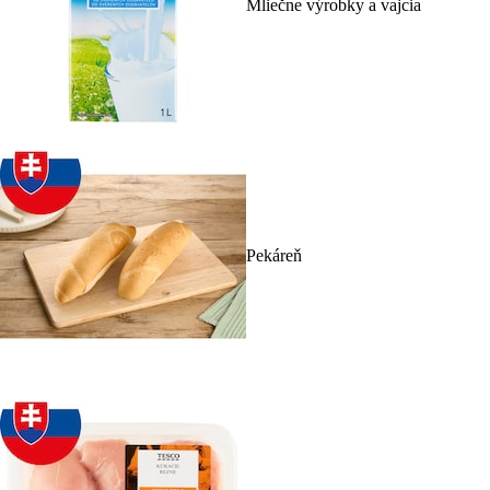
Mliečne výrobky a vajcia
Pekáreň