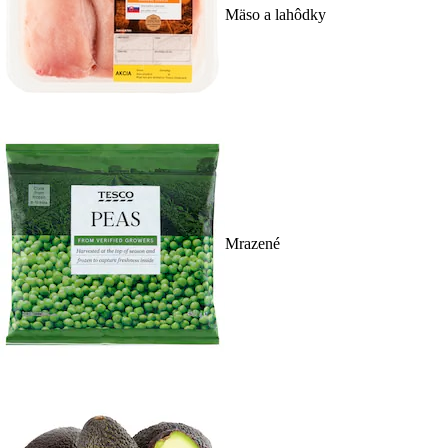
Mäso a lahôdky
Mrazené