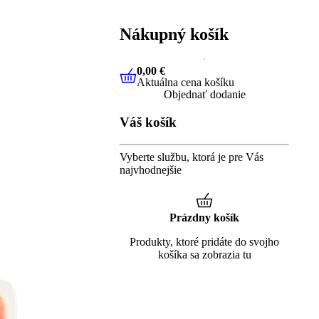
Nákupný košík
0,00 €
Aktuálna cena košíku
0,00 €
Aktuálna cena košíku
Objednať dodanie
Váš košík
Vyberte službu, ktorá je pre Vás
najvhodnejšie
Prázdny košík
Produkty, ktoré pridáte do svojho
košíka sa zobrazia tu