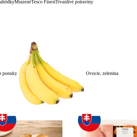
lahôdky
Mrazené
Tesco Finest
Trvanlivé potraviny
p ponuky
Ovocie, zelenina