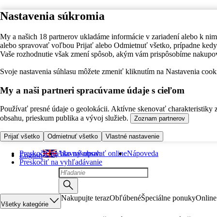
Nastavenia súkromia
My a našich 18 partnerov ukladáme informácie v zariadení alebo k nim
alebo spravovať voľbou Prijať alebo Odmietnuť všetko, prípadne ke
Vaše rozhodnutie však zmení spôsob, akým vám prispôsobíme nakupo
Svoje nastavenia súhlasu môžete zmeniť kliknutím na Nastavenia cooki
My a naši partneri spracúvame údaje s cieľom
Používať presné údaje o geolokácii. Aktívne skenovať charakteristiky 
obsahu, prieskum publika a vývoj služieb.
Zoznam partnerov
Prijať všetko
Odmietnuť všetko
Vlastné nastavenie
Preskočiť na hlavný obsah
Ako nakupovať online
Nápoveda
English
Preskočiť na vyhľadávanie
Nakupujte teraz
Obľúbené
Špeciálne ponuky
Online
Všetky kategórie