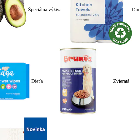
Špeciálna výživa
Dom
Dieťa
Zvieratá