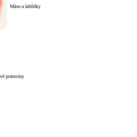
Mäso a lahôdky
ivé potraviny