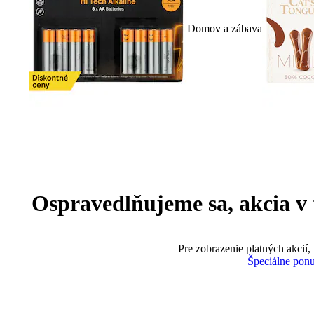
Domov a zábava
Ospravedlňujeme sa, akcia v te
Pre zobrazenie platných akcií,
Špeciálne pon