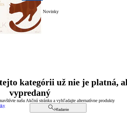
Novinky
jto kategórii už nie je platná, a
vypredaný
 navštívte našu Akčnú stránku a vyhľadajte alternatívne produkty
uky
Hľadanie