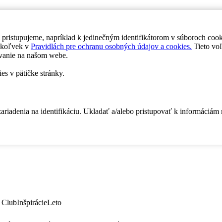
 pristupujeme, napríklad k jedinečným identifikátorom v súboroch coo
dykoľvek v
Pravidlách pre ochranu osobných údajov a cookies.
Tieto voľ
vanie na našom webe.
es v pätičke stránky.
zariadenia na identifikáciu. Ukladať a/alebo pristupovať k informáciám
 Club
Inšpirácie
Leto