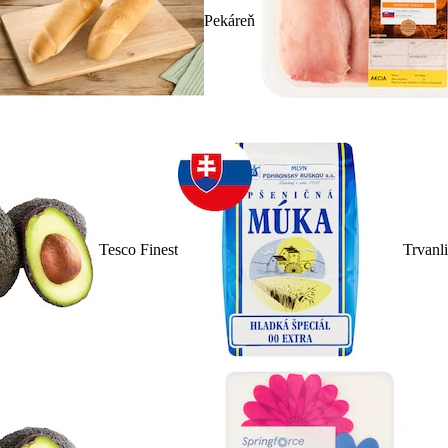
Pekáreň
Tesco Finest
Trvanl