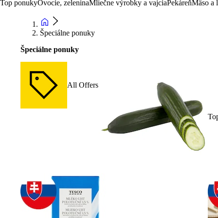
Top ponuky
Ovocie, zelenina
Mliečne výrobky a vajcia
Pekáreň
Mäso a 
Špeciálne ponuky
Špeciálne ponuky
All Offers
To