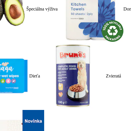
Špeciálna výživa
Dom
Dieťa
Zvieratá