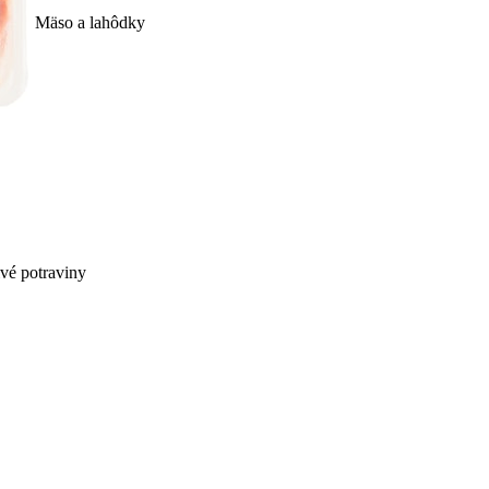
Mäso a lahôdky
ivé potraviny