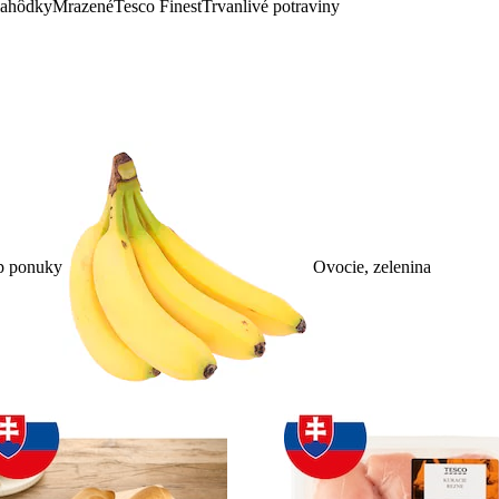
lahôdky
Mrazené
Tesco Finest
Trvanlivé potraviny
p ponuky
Ovocie, zelenina