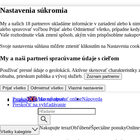
Nastavenia súkromia
My a našich 18 partnerov ukladáme informácie v zariadení alebo k nim
alebo spravovať voľbou Prijať alebo Odmietnuť všetko, prípadne ke
Vaše rozhodnutie však zmení spôsob, akým vám prispôsobíme nakupo
Svoje nastavenia súhlasu môžete zmeniť kliknutím na Nastavenia cooki
My a naši partneri spracúvame údaje s cieľom
Používať presné údaje o geolokácii. Aktívne skenovať charakteristiky 
obsahu, prieskum publika a vývoj služieb.
Zoznam partnerov
Prijať všetko
Odmietnuť všetko
Vlastné nastavenie
Preskočiť na hlavný obsah
Ako nakupovať online
Nápoveda
English
Preskočiť na vyhľadávanie
Nakupujte teraz
Obľúbené
Špeciálne ponuky
Online
Všetky kategórie