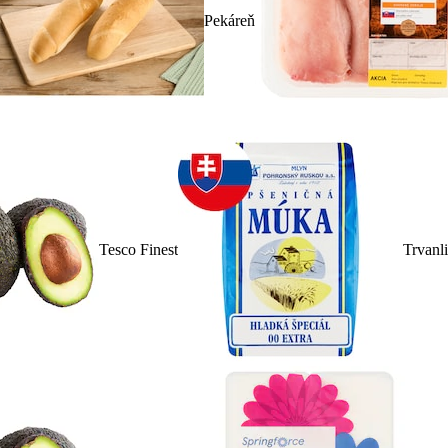
Pekáreň
Tesco Finest
Trvanl