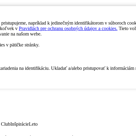
 pristupujeme, napríklad k jedinečným identifikátorom v súboroch coo
dykoľvek v
Pravidlách pre ochranu osobných údajov a cookies.
Tieto voľ
vanie na našom webe.
es v pätičke stránky.
zariadenia na identifikáciu. Ukladať a/alebo pristupovať k informáciám
 Club
Inšpirácie
Leto