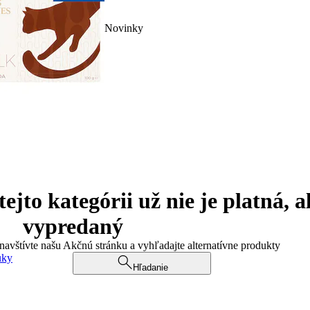
Novinky
jto kategórii už nie je platná, a
vypredaný
 navštívte našu Akčnú stránku a vyhľadajte alternatívne produkty
uky
Hľadanie