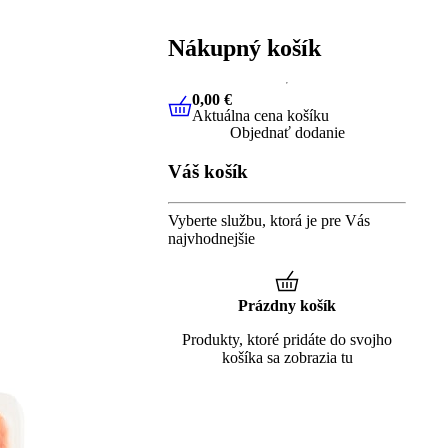
Nákupný košík
0,00 €
Aktuálna cena košíku
0,00 €
Aktuálna cena košíku
Objednať dodanie
Váš košík
Vyberte službu, ktorá je pre Vás
najvhodnejšie
Prázdny košík
Produkty, ktoré pridáte do svojho
košíka sa zobrazia tu