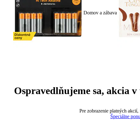
Domov a zábava
Ospravedlňujeme sa, akcia v te
Pre zobrazenie platných akcií,
Špeciálne pon