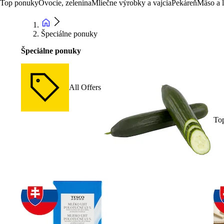
Top ponuky
Ovocie, zelenina
Mliečne výrobky a vajcia
Pekáreň
Mäso a 
Špeciálne ponuky
Špeciálne ponuky
All Offers
To