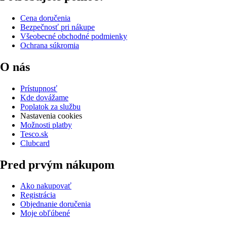
Cena doručenia
Bezpečnosť pri nákupe
Všeobecné obchodné podmienky
Ochrana súkromia
O nás
Prístupnosť
Kde dovážame
Poplatok za službu
Nastavenia cookies
Možnosti platby
Tesco.sk
Clubcard
Pred prvým nákupom
Ako nakupovať
Registrácia
Objednanie doručenia
Moje obľúbené