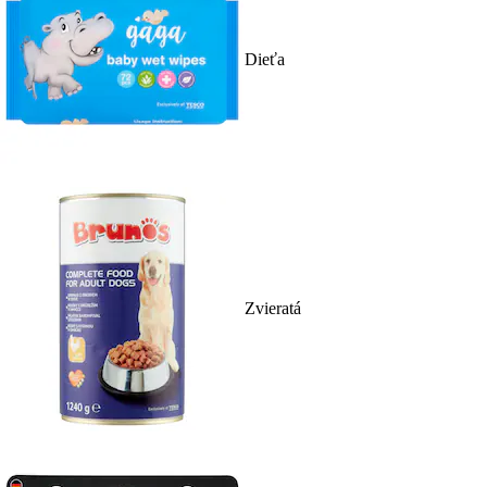
Dieťa
Zvieratá