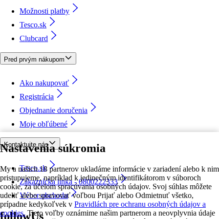
Možnosti platby
Tesco.sk
Clubcard
Pred prvým nákupom
Ako nakupovať
Registrácia
Objednanie doručenia
Moje obľúbené
Kontaktujte nás
Nastavenia súkromia
Tesco.sk
My a našich 18 partnerov ukladáme informácie v zariadení alebo k nim
pristupujeme, napríklad k jedinečným identifikátorom v súboroch
Zákaznícka linka - 0800222333
cookie, za účelom spracúvania osobných údajov. Svoj súhlas môžete
udeliť alebo spravovať voľbou Prijať alebo Odmietnuť všetko,
Výber obchodu
prípadne kedykoľvek v
Pravidlách pre ochranu osobných údajov a
cookies.
Tieto voľby oznámime našim partnerom a neovplyvnia údaje
followUs