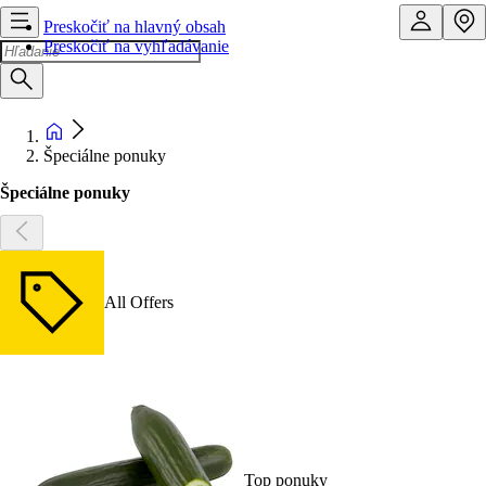
Preskočiť na hlavný obsah
Preskočiť na vyhľadávanie
Špeciálne ponuky
Špeciálne ponuky
All Offers
Top ponuky