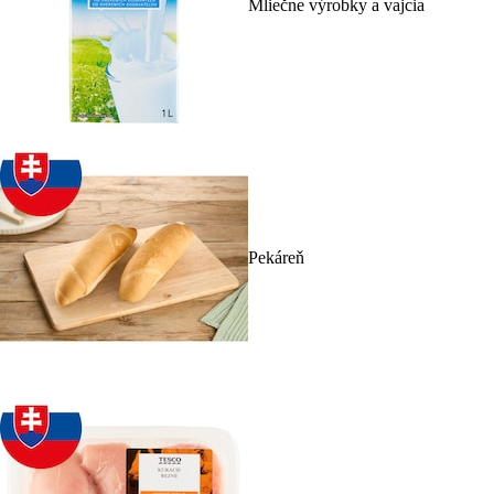
Mliečne výrobky a vajcia
Pekáreň