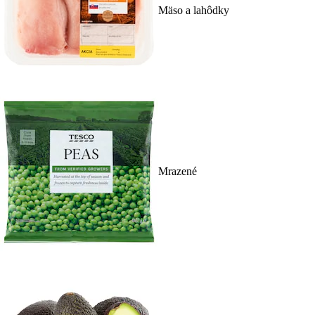
Mäso a lahôdky
Mrazené