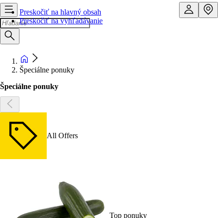
Preskočiť na hlavný obsah
Preskočiť na vyhľadávanie
Špeciálne ponuky
Špeciálne ponuky
All Offers
Top ponuky