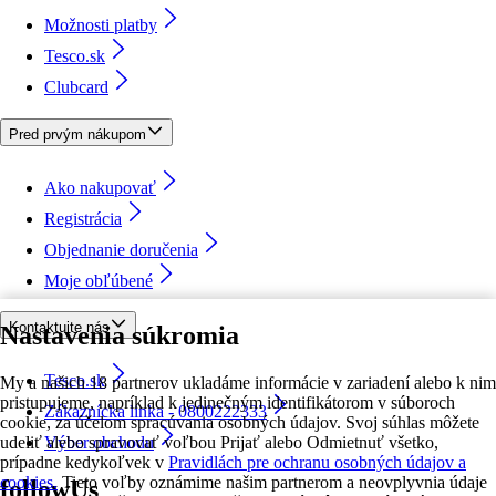
Možnosti platby
Tesco.sk
Clubcard
Pred prvým nákupom
Ako nakupovať
Registrácia
Objednanie doručenia
Moje obľúbené
Kontaktujte nás
Nastavenia súkromia
Tesco.sk
My a našich 18 partnerov ukladáme informácie v zariadení alebo k nim
pristupujeme, napríklad k jedinečným identifikátorom v súboroch
Zákaznícka linka - 0800222333
cookie, za účelom spracúvania osobných údajov. Svoj súhlas môžete
udeliť alebo spravovať voľbou Prijať alebo Odmietnuť všetko,
Výber obchodu
prípadne kedykoľvek v
Pravidlách pre ochranu osobných údajov a
cookies.
Tieto voľby oznámime našim partnerom a neovplyvnia údaje
followUs