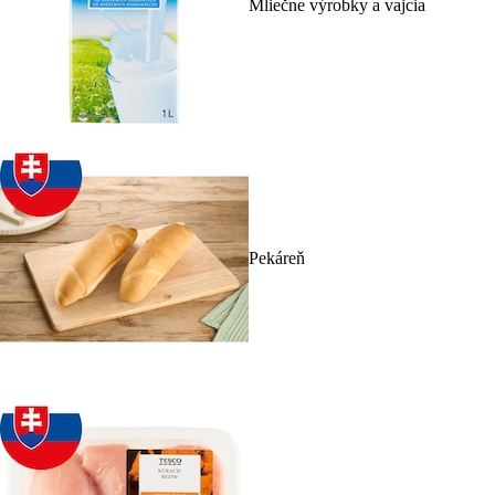
Mliečne výrobky a vajcia
Pekáreň