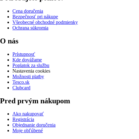
Cena doručenia
Bezpečnosť pri nákupe
Všeobecné obchodné podmienky
Ochrana súkromia
O nás
Prístupnosť
Kde dovážame
Poplatok za službu
Nastavenia cookies
Možnosti platby
Tesco.sk
Clubcard
Pred prvým nákupom
Ako nakupovať
Registrácia
Objednanie doručenia
Moje obľúbené