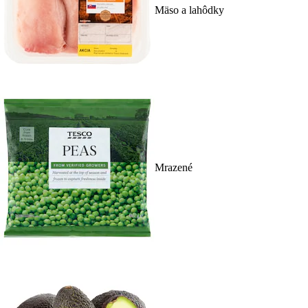
Mäso a lahôdky
Mrazené