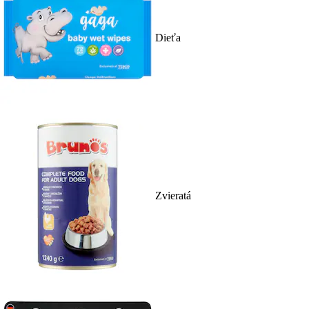
Dieťa
Zvieratá