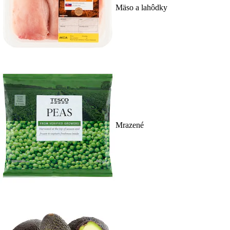
Mäso a lahôdky
Mrazené