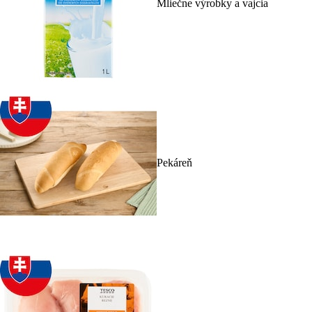
Mliečne výrobky a vajcia
Pekáreň