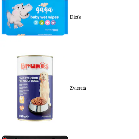
Dieťa
Zvieratá