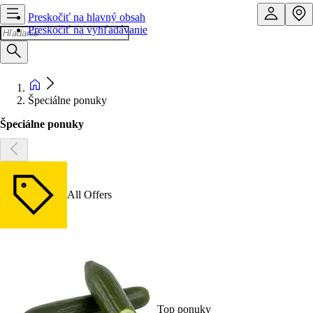
Preskočiť na hlavný obsah
Preskočiť na vyhľadávanie
Špeciálne ponuky
Špeciálne ponuky
All Offers
Top ponuky