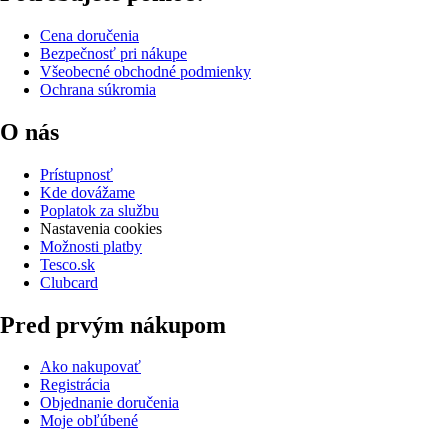
Cena doručenia
Bezpečnosť pri nákupe
Všeobecné obchodné podmienky
Ochrana súkromia
O nás
Prístupnosť
Kde dovážame
Poplatok za službu
Nastavenia cookies
Možnosti platby
Tesco.sk
Clubcard
Pred prvým nákupom
Ako nakupovať
Registrácia
Objednanie doručenia
Moje obľúbené