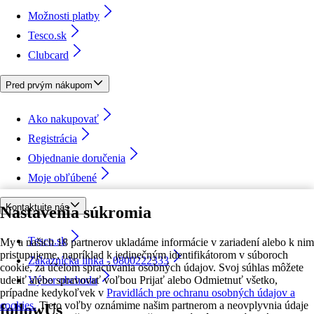
Možnosti platby
Tesco.sk
Clubcard
Pred prvým nákupom
Ako nakupovať
Registrácia
Objednanie doručenia
Moje obľúbené
Kontaktujte nás
Nastavenia súkromia
Tesco.sk
My a našich 18 partnerov ukladáme informácie v zariadení alebo k nim
pristupujeme, napríklad k jedinečným identifikátorom v súboroch
Zákaznícka linka - 0800222333
cookie, za účelom spracúvania osobných údajov. Svoj súhlas môžete
udeliť alebo spravovať voľbou Prijať alebo Odmietnuť všetko,
Výber obchodu
prípadne kedykoľvek v
Pravidlách pre ochranu osobných údajov a
cookies.
Tieto voľby oznámime našim partnerom a neovplyvnia údaje
followUs