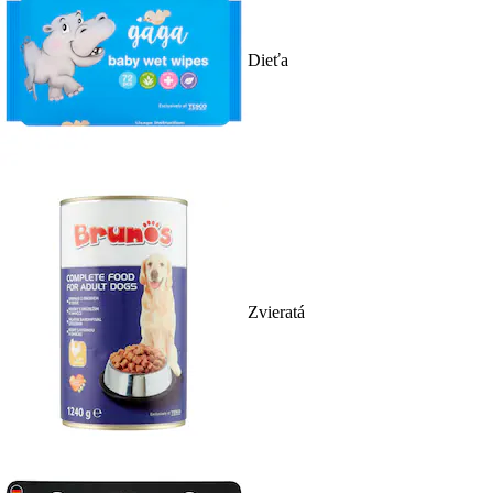
Dieťa
Zvieratá