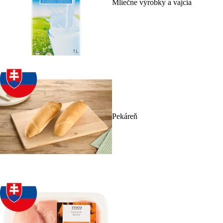
Mliečne výrobky a vajcia
Pekáreň