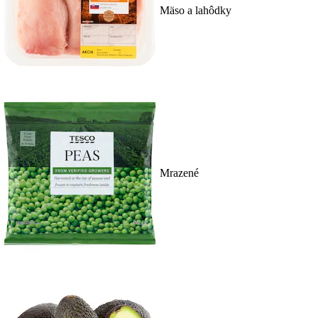
Mäso a lahôdky
Mrazené