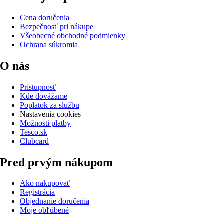
Cena doručenia
Bezpečnosť pri nákupe
Všeobecné obchodné podmienky
Ochrana súkromia
O nás
Prístupnosť
Kde dovážame
Poplatok za službu
Nastavenia cookies
Možnosti platby
Tesco.sk
Clubcard
Pred prvým nákupom
Ako nakupovať
Registrácia
Objednanie doručenia
Moje obľúbené