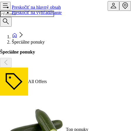
Preskočiť na hlavný obsah
Preskočiť na vyhľadávanie
Špeciálne ponuky
Špeciálne ponuky
All Offers
Top ponuky