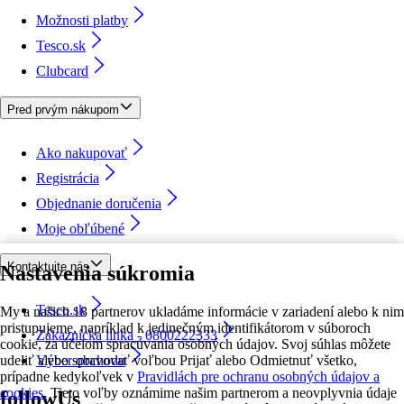
Možnosti platby
Tesco.sk
Clubcard
Pred prvým nákupom
Ako nakupovať
Registrácia
Objednanie doručenia
Moje obľúbené
Kontaktujte nás
Nastavenia súkromia
Tesco.sk
My a našich 18 partnerov ukladáme informácie v zariadení alebo k nim
pristupujeme, napríklad k jedinečným identifikátorom v súboroch
Zákaznícka linka - 0800222333
cookie, za účelom spracúvania osobných údajov. Svoj súhlas môžete
udeliť alebo spravovať voľbou Prijať alebo Odmietnuť všetko,
Výber obchodu
prípadne kedykoľvek v
Pravidlách pre ochranu osobných údajov a
cookies.
Tieto voľby oznámime našim partnerom a neovplyvnia údaje
followUs