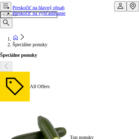
Preskočiť na hlavný obsah
Preskočiť na vyhľadávanie
Špeciálne ponuky
Špeciálne ponuky
All Offers
Top ponuky