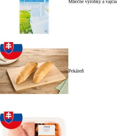
Mliečne výrobky a vajcia
Pekáreň