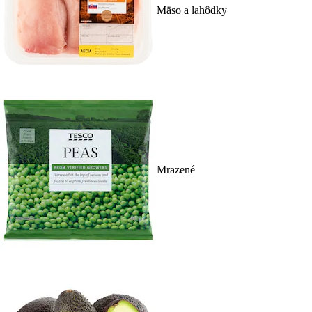
Mäso a lahôdky
Mrazené