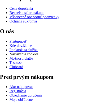
Cena doručenia
Bezpečnosť pri nákupe
Všeobecné obchodné podmienky
Ochrana súkromia
O nás
Prístupnosť
Kde dovážame
Poplatok za službu
Nastavenia cookies
Možnosti platby
Tesco.sk
Clubcard
Pred prvým nákupom
Ako nakupovať
Registrácia
Objednanie doručenia
Moje obľúbené