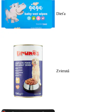
Dieťa
Zvieratá