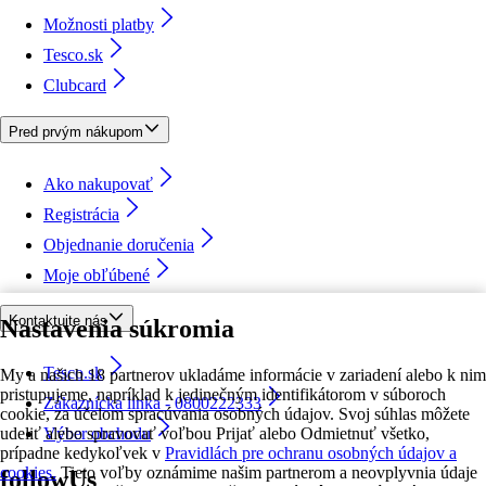
Možnosti platby
Tesco.sk
Clubcard
Pred prvým nákupom
Ako nakupovať
Registrácia
Objednanie doručenia
Moje obľúbené
Kontaktujte nás
Nastavenia súkromia
Tesco.sk
My a našich 18 partnerov ukladáme informácie v zariadení alebo k nim
pristupujeme, napríklad k jedinečným identifikátorom v súboroch
Zákaznícka linka - 0800222333
cookie, za účelom spracúvania osobných údajov. Svoj súhlas môžete
udeliť alebo spravovať voľbou Prijať alebo Odmietnuť všetko,
Výber obchodu
prípadne kedykoľvek v
Pravidlách pre ochranu osobných údajov a
cookies.
Tieto voľby oznámime našim partnerom a neovplyvnia údaje
followUs