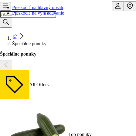
Preskočiť na hlavný obsah
Preskočiť na vyhľadávanie
Špeciálne ponuky
Špeciálne ponuky
All Offers
Top ponuky