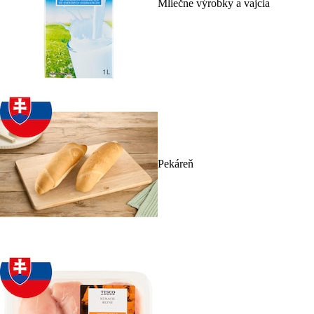
Mliečne výrobky a vajcia
Pekáreň