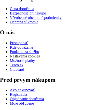
Cena doručenia
Bezpečnosť pri nákupe
Všeobecné obchodné podmienky
Ochrana súkromia
O nás
Prístupnosť
Kde dovážame
Poplatok za službu
Nastavenia cookies
Možnosti platby
Tesco.sk
Clubcard
Pred prvým nákupom
Ako nakupovať
Registrácia
Objednanie doručenia
Moje obľúbené