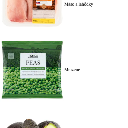
Mäso a lahôdky
Mrazené