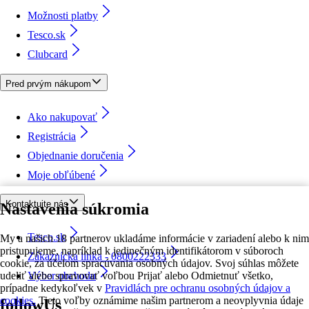
Možnosti platby
Tesco.sk
Clubcard
Pred prvým nákupom
Ako nakupovať
Registrácia
Objednanie doručenia
Moje obľúbené
Kontaktujte nás
Nastavenia súkromia
Tesco.sk
My a našich 18 partnerov ukladáme informácie v zariadení alebo k nim
pristupujeme, napríklad k jedinečným identifikátorom v súboroch
Zákaznícka linka - 0800222333
cookie, za účelom spracúvania osobných údajov. Svoj súhlas môžete
udeliť alebo spravovať voľbou Prijať alebo Odmietnuť všetko,
Výber obchodu
prípadne kedykoľvek v
Pravidlách pre ochranu osobných údajov a
cookies.
Tieto voľby oznámime našim partnerom a neovplyvnia údaje
followUs