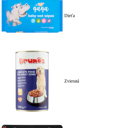
Dieťa
Zvieratá