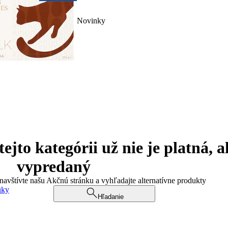
Novinky
jto kategórii už nie je platná, a
vypredaný
 navštívte našu Akčnú stránku a vyhľadajte alternatívne produkty
uky
Hľadanie