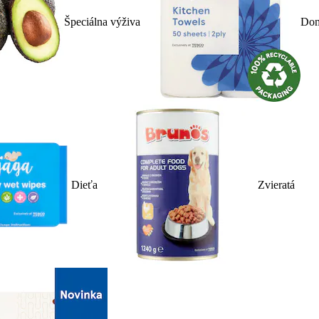
Špeciálna výživa
Dom
Dieťa
Zvieratá