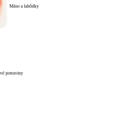
Mäso a lahôdky
ivé potraviny