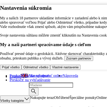
Nastavenia súkromia
My a našich 18 partnerov ukladáme informácie v zariadení alebo k nim
alebo spravovať voľbou Prijať alebo Odmietnuť všetko, prípadne ke
Vaše rozhodnutie však zmení spôsob, akým vám prispôsobíme nakupo
Svoje nastavenia súhlasu môžete zmeniť kliknutím na Nastavenia cooki
My a naši partneri spracúvame údaje s cieľom
Používať presné údaje o geolokácii. Aktívne skenovať charakteristiky 
obsahu, prieskum publika a vývoj služieb.
Zoznam partnerov
Prijať všetko
Odmietnuť všetko
Vlastné nastavenie
Preskočiť na hlavný obsah
Ako nakupovať online
Nápoveda
English
Preskočiť na vyhľadávanie
Nakupujte teraz
Obľúbené
Špeciálne ponuky
Online
Všetky kategórie