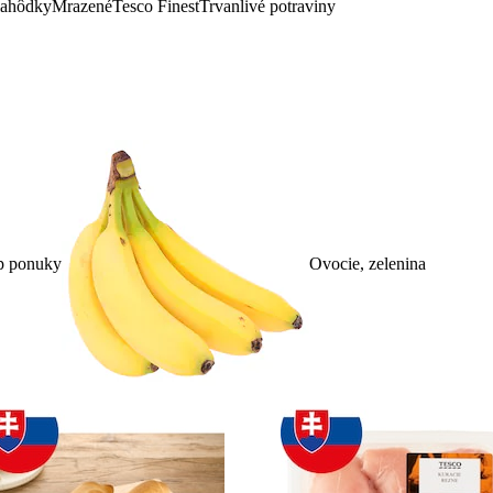
lahôdky
Mrazené
Tesco Finest
Trvanlivé potraviny
p ponuky
Ovocie, zelenina