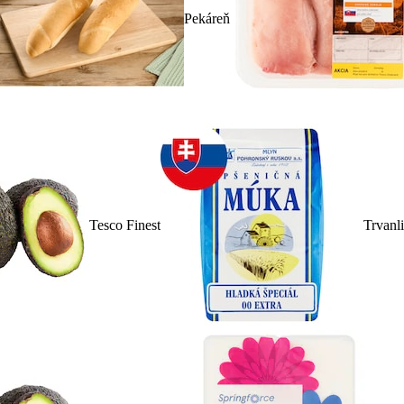
Pekáreň
Tesco Finest
Trvanl