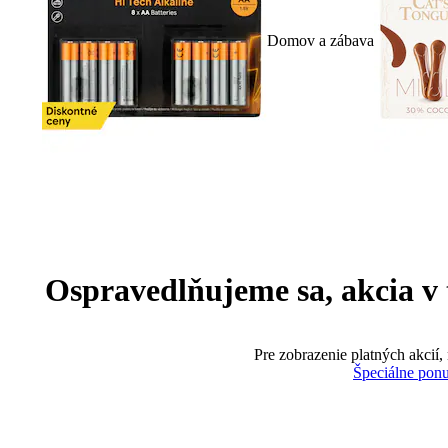
Domov a zábava
Ospravedlňujeme sa, akcia v te
Pre zobrazenie platných akcií,
Špeciálne pon