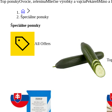
Top ponuky
Ovocie, zelenina
Mliečne výrobky a vajcia
Pekáreň
Mäso a 
Špeciálne ponuky
Špeciálne ponuky
All Offers
To