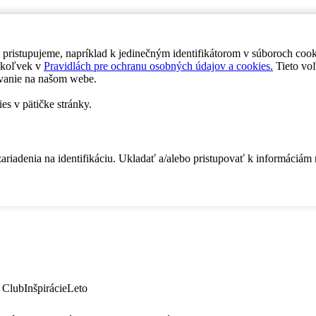
 pristupujeme, napríklad k jedinečným identifikátorom v súboroch coo
dykoľvek v
Pravidlách pre ochranu osobných údajov a cookies.
Tieto voľ
vanie na našom webe.
es v pätičke stránky.
zariadenia na identifikáciu. Ukladať a/alebo pristupovať k informáciám
 Club
Inšpirácie
Leto