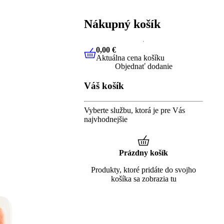
Nákupný košík
0,00 €
Aktuálna cena košíku
0,00 €
Aktuálna cena košíku
Objednať dodanie
Váš košík
Vyberte službu, ktorá je pre Vás
najvhodnejšie
Prázdny košík
Produkty, ktoré pridáte do svojho
košíka sa zobrazia tu