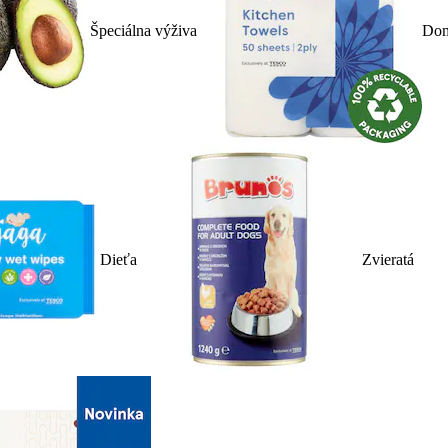
Špeciálna výživa
Dom
Dieťa
Zvieratá