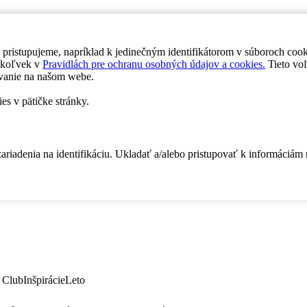
 pristupujeme, napríklad k jedinečným identifikátorom v súboroch coo
dykoľvek v
Pravidlách pre ochranu osobných údajov a cookies.
Tieto voľ
vanie na našom webe.
es v pätičke stránky.
zariadenia na identifikáciu. Ukladať a/alebo pristupovať k informáciám
 Club
Inšpirácie
Leto