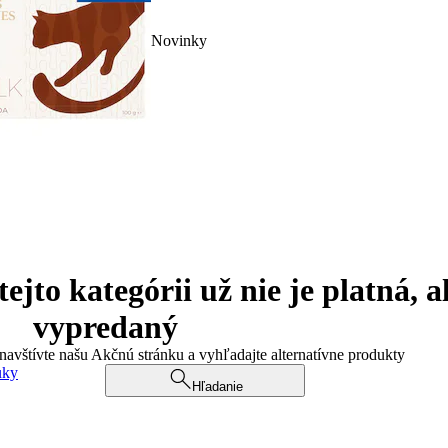
Novinky
jto kategórii už nie je platná, a
vypredaný
 navštívte našu Akčnú stránku a vyhľadajte alternatívne produkty
uky
Hľadanie