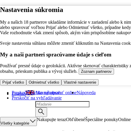
Nastavenia súkromia
My a našich 18 partnerov ukladáme informácie v zariadení alebo k nim
alebo spravovať voľbou Prijať alebo Odmietnuť všetko, prípadne ke
Vaše rozhodnutie však zmení spôsob, akým vám prispôsobíme nakupo
Svoje nastavenia súhlasu môžete zmeniť kliknutím na Nastavenia cooki
My a naši partneri spracúvame údaje s cieľom
Používať presné údaje o geolokácii. Aktívne skenovať charakteristiky 
obsahu, prieskum publika a vývoj služieb.
Zoznam partnerov
Prijať všetko
Odmietnuť všetko
Vlastné nastavenie
Preskočiť na hlavný obsah
Ako nakupovať online
Nápoveda
English
Preskočiť na vyhľadávanie
Nakupujte teraz
Obľúbené
Špeciálne ponuky
Online
Všetky kategórie