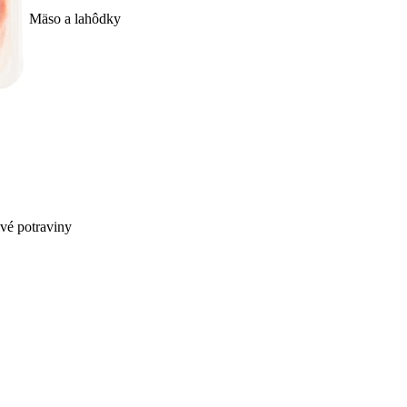
Mäso a lahôdky
ivé potraviny