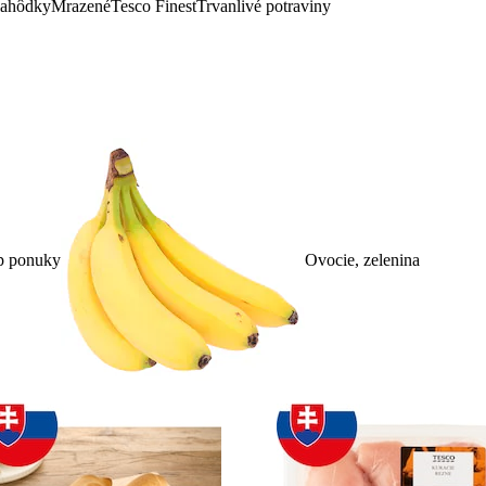
lahôdky
Mrazené
Tesco Finest
Trvanlivé potraviny
p ponuky
Ovocie, zelenina