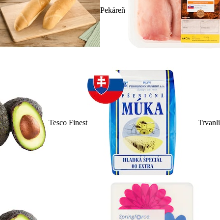
Pekáreň
Tesco Finest
Trvanl