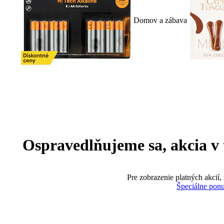
Domov a zábava
Ospravedlňujeme sa, akcia v te
Pre zobrazenie platných akcií,
Špeciálne pon