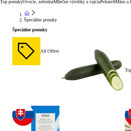
Top ponuky
Ovocie, zelenina
Mliečne výrobky a vajcia
Pekáreň
Mäso a 
Špeciálne ponuky
Špeciálne ponuky
All Offers
To