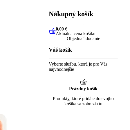
Nákupný košík
0,00 €
Aktuálna cena košíku
0,00 €
Aktuálna cena košíku
Objednať dodanie
Váš košík
Vyberte službu, ktorá je pre Vás
najvhodnejšie
Prázdny košík
Produkty, ktoré pridáte do svojho
košíka sa zobrazia tu