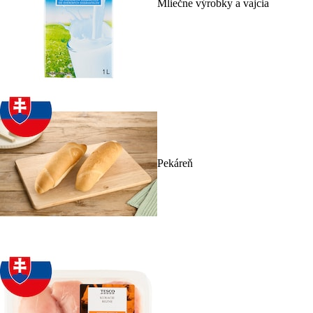
Mliečne výrobky a vajcia
Pekáreň