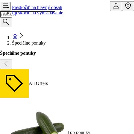
Preskočiť na hlavný obsah
Preskočiť na vyhľadávanie
Špeciálne ponuky
Špeciálne ponuky
All Offers
Top ponuky