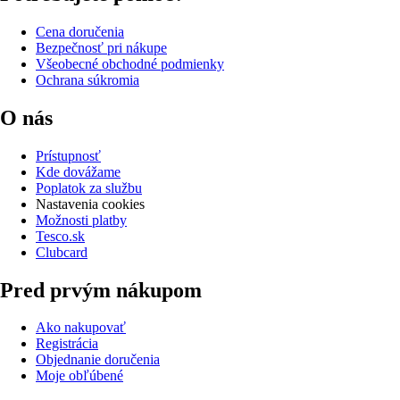
Cena doručenia
Bezpečnosť pri nákupe
Všeobecné obchodné podmienky
Ochrana súkromia
O nás
Prístupnosť
Kde dovážame
Poplatok za službu
Nastavenia cookies
Možnosti platby
Tesco.sk
Clubcard
Pred prvým nákupom
Ako nakupovať
Registrácia
Objednanie doručenia
Moje obľúbené