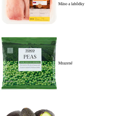
Mäso a lahôdky
Mrazené