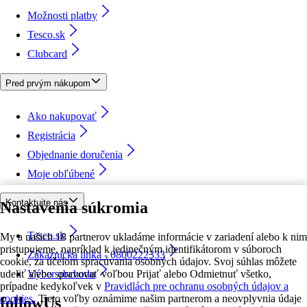
Možnosti platby
Tesco.sk
Clubcard
Pred prvým nákupom
Ako nakupovať
Registrácia
Objednanie doručenia
Moje obľúbené
Kontaktujte nás
Nastavenia súkromia
Tesco.sk
My a našich 18 partnerov ukladáme informácie v zariadení alebo k nim
pristupujeme, napríklad k jedinečným identifikátorom v súboroch
Zákaznícka linka - 0800222333
cookie, za účelom spracúvania osobných údajov. Svoj súhlas môžete
udeliť alebo spravovať voľbou Prijať alebo Odmietnuť všetko,
Výber obchodu
prípadne kedykoľvek v
Pravidlách pre ochranu osobných údajov a
cookies.
Tieto voľby oznámime našim partnerom a neovplyvnia údaje
followUs