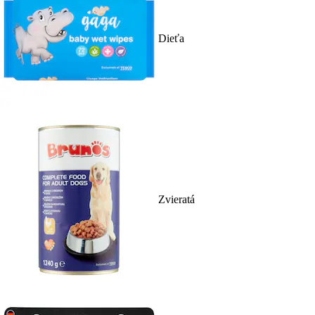
Dieťa
Zvieratá