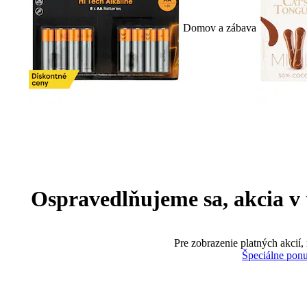
Domov a zábava
Ospravedlňujeme sa, akcia v te
Pre zobrazenie platných akcií,
Špeciálne pon