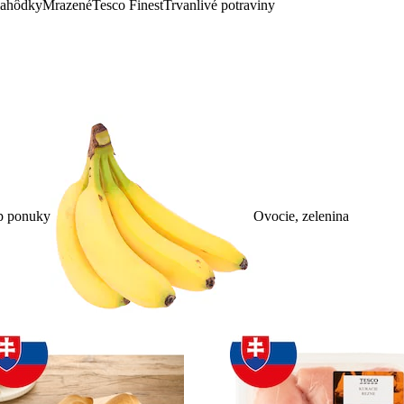
lahôdky
Mrazené
Tesco Finest
Trvanlivé potraviny
p ponuky
Ovocie, zelenina