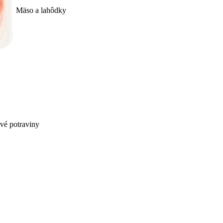
Mäso a lahôdky
ivé potraviny