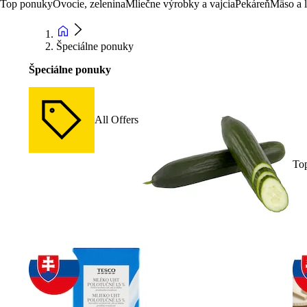
Top ponuky
Ovocie, zelenina
Mliečne výrobky a vajcia
Pekáreň
Mäso a 
Špeciálne ponuky
Špeciálne ponuky
All Offers
To