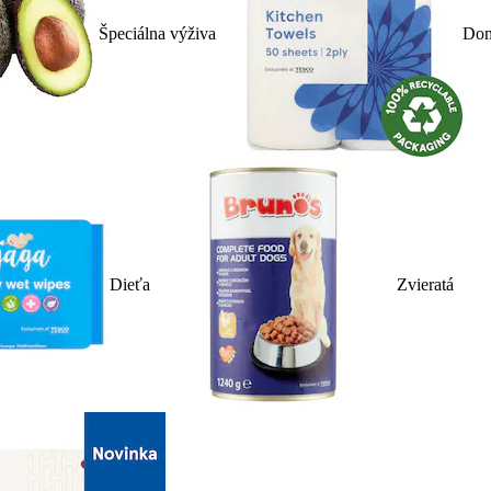
Špeciálna výživa
Dom
Dieťa
Zvieratá