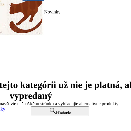
Novinky
jto kategórii už nie je platná, a
vypredaný
 navštívte našu Akčnú stránku a vyhľadajte alternatívne produkty
uky
Hľadanie