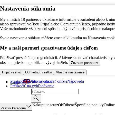
Nastavenia súkromia
My a našich 18 partnerov ukladáme informácie v zariadení alebo k nim
alebo spravovať voľbou Prijať alebo Odmietnuť všetko, prípadne ke
Vaše rozhodnutie však zmení spôsob, akým vám prispôsobíme nakupo
Svoje nastavenia súhlasu môžete zmeniť kliknutím na Nastavenia cooki
My a naši partneri spracúvame údaje s cieľom
Používať presné údaje o geolokácii. Aktívne skenovať charakteristiky 
obsahu, prieskum publika a vývoj služieb.
Zoznam partnerov
Prijať všetko
Odmietnuť všetko
Vlastné nastavenie
Preskočiť na hlavný obsah
Ako nakupovať online
Nápoveda
English
Preskočiť na vyhľadávanie
Nakupujte teraz
Obľúbené
Špeciálne ponuky
Online
Všetky kategórie