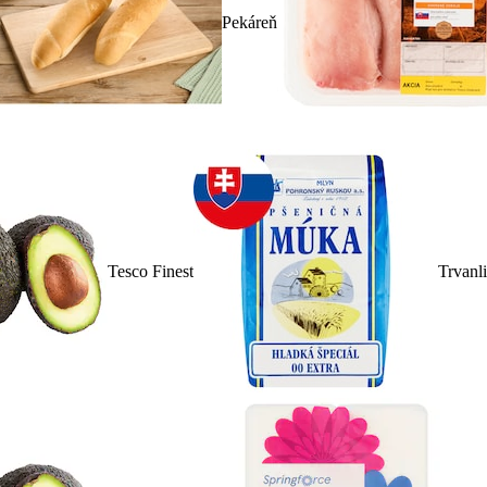
Pekáreň
Tesco Finest
Trvanl