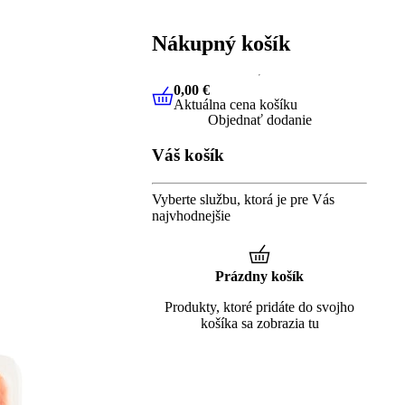
Nákupný košík
0,00 €
Aktuálna cena košíku
0,00 €
Aktuálna cena košíku
Objednať dodanie
Váš košík
Vyberte službu, ktorá je pre Vás
najvhodnejšie
Prázdny košík
Produkty, ktoré pridáte do svojho
košíka sa zobrazia tu