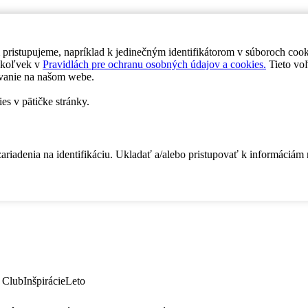
 pristupujeme, napríklad k jedinečným identifikátorom v súboroch coo
dykoľvek v
Pravidlách pre ochranu osobných údajov a cookies.
Tieto voľ
vanie na našom webe.
es v pätičke stránky.
zariadenia na identifikáciu. Ukladať a/alebo pristupovať k informáciám
 Club
Inšpirácie
Leto