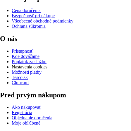
Cena doručenia
Bezpečnosť pri nákupe
Všeobecné obchodné podmienky
Ochrana súkromia
O nás
Prístupnosť
Kde dovážame
Poplatok za službu
Nastavenia cookies
Možnosti platby
Tesco.sk
Clubcard
Pred prvým nákupom
Ako nakupovať
Registrácia
Objednanie doručenia
Moje obľúbené