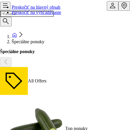
Preskočiť na hlavný obsah
Preskočiť na vyhľadávanie
Špeciálne ponuky
Špeciálne ponuky
All Offers
Top ponuky