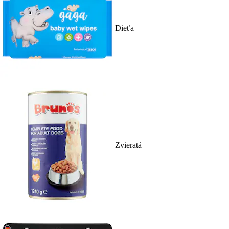
Dieťa
Zvieratá