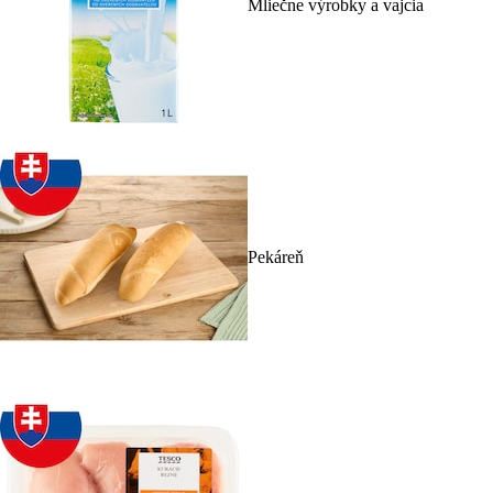
Mliečne výrobky a vajcia
Pekáreň