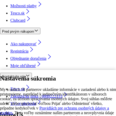
Možnosti platby
Tesco.sk
Clubcard
Pred prvým nákupom
Ako nakupovať
Registrácia
Objednanie doručenia
Moje obľúbené
Kontaktujte nás
Nastavenia súkromia
Tesco.sk
My a našich 18 partnerov ukladáme informácie v zariadení alebo k nim
pristupujeme, napríklad k jedinečným identifikátorom v súboroch
Zákaznícka linka - 0800222333
cookie, za účelom spracúvania osobných údajov. Svoj súhlas môžete
udeliť alebo spravovať voľbou Prijať alebo Odmietnuť všetko,
Výber obchodu
prípadne kedykoľvek v
Pravidlách pre ochranu osobných údajov a
cookies.
Tieto voľby oznámime našim partnerom a neovplyvnia údaje
followUs