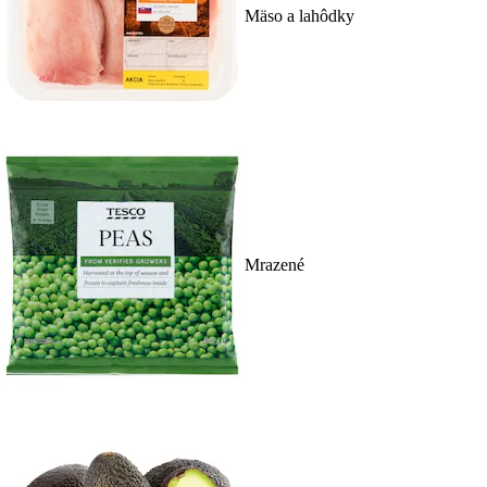
Mäso a lahôdky
Mrazené