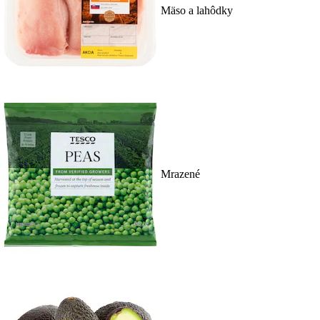
Mäso a lahôdky
Mrazené