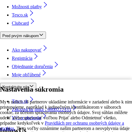
Možnosti platby
Tesco.sk
Clubcard
Pred prvým nákupom
Ako nakupovať
Registrácia
Objednanie doručenia
Moje obľúbené
Kontaktujte nás
Nastavenia súkromia
Tesco.sk
My a našich 18 partnerov ukladáme informácie v zariadení alebo k nim
pristupujeme, napríklad k jedinečným identifikátorom v súboroch
Zákaznícka linka - 0800222333
cookie, za účelom spracúvania osobných údajov. Svoj súhlas môžete
udeliť alebo spravovať voľbou Prijať alebo Odmietnuť všetko,
Výber obchodu
prípadne kedykoľvek v
Pravidlách pre ochranu osobných údajov a
cookies.
Tieto voľby oznámime našim partnerom a neovplyvnia údaje
followUs