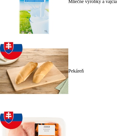
Mliečne výrobky a vajcia
Pekáreň