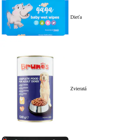
Dieťa
Zvieratá