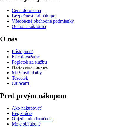
Cena doručenia
Bezpečnosť pri nákupe
Všeobecné obchodné podmienky
Ochrana súkromia
O nás
Prístupnosť
Kde dovážame
Poplatok za službu
Nastavenia cookies
Možnosti platby
Tesco.sk
Clubcard
Pred prvým nákupom
Ako nakupovať
Registrácia
Objednanie doručenia
Moje obľúbené