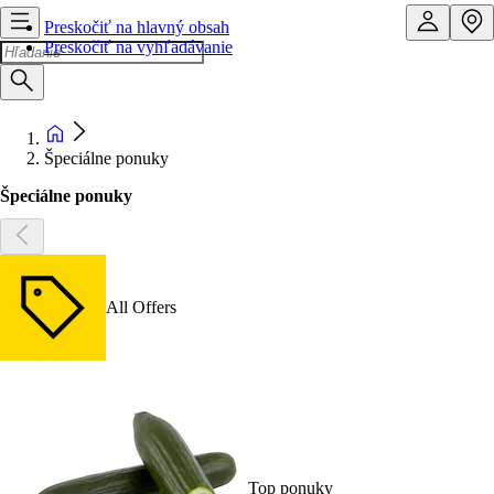
Preskočiť na hlavný obsah
Preskočiť na vyhľadávanie
Špeciálne ponuky
Špeciálne ponuky
All Offers
Top ponuky