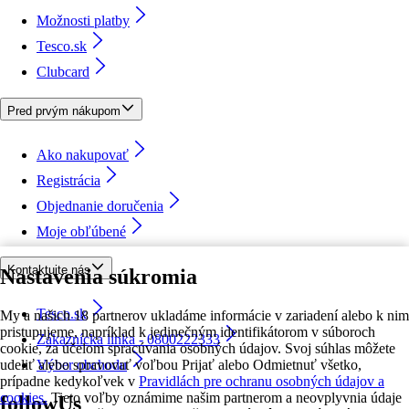
Možnosti platby
Tesco.sk
Clubcard
Pred prvým nákupom
Ako nakupovať
Registrácia
Objednanie doručenia
Moje obľúbené
Kontaktujte nás
Nastavenia súkromia
Tesco.sk
My a našich 18 partnerov ukladáme informácie v zariadení alebo k nim
pristupujeme, napríklad k jedinečným identifikátorom v súboroch
Zákaznícka linka - 0800222333
cookie, za účelom spracúvania osobných údajov. Svoj súhlas môžete
udeliť alebo spravovať voľbou Prijať alebo Odmietnuť všetko,
Výber obchodu
prípadne kedykoľvek v
Pravidlách pre ochranu osobných údajov a
cookies.
Tieto voľby oznámime našim partnerom a neovplyvnia údaje
followUs