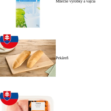
Mliečne výrobky a vajcia
Pekáreň