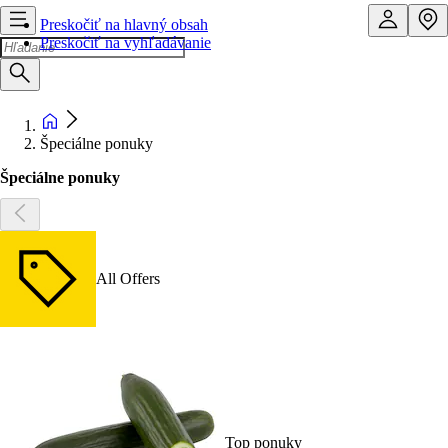
Preskočiť na hlavný obsah
Preskočiť na vyhľadávanie
Špeciálne ponuky
Špeciálne ponuky
All Offers
Top ponuky