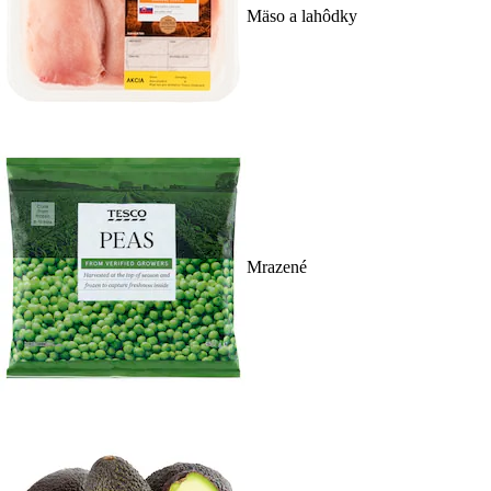
Mäso a lahôdky
Mrazené