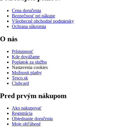
Cena doručenia
Bezpečnosť pri nákupe
Všeobecné obchodné podmienky
Ochrana súkromia
O nás
Prístupnosť
Kde dovážame
Poplatok za službu
Nastavenia cookies
Možnosti platby
Tesco.sk
Clubcard
Pred prvým nákupom
Ako nakupovať
Registrácia
Objednanie doručenia
Moje obľúbené