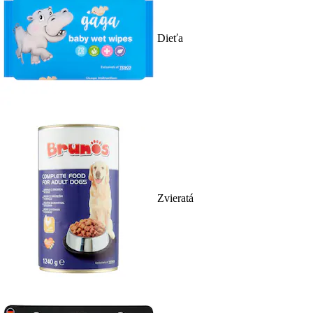
Dieťa
Zvieratá