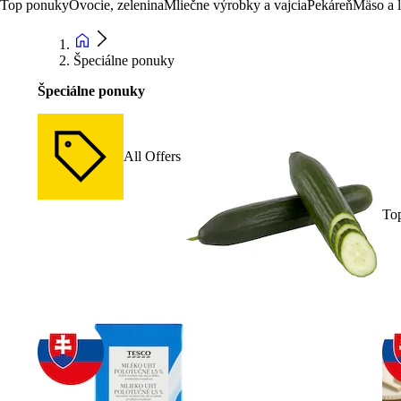
Top ponuky
Ovocie, zelenina
Mliečne výrobky a vajcia
Pekáreň
Mäso a 
Špeciálne ponuky
Špeciálne ponuky
All Offers
To