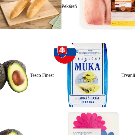
Pekáreň
Tesco Finest
Trvanl