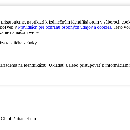
 pristupujeme, napríklad k jedinečným identifikátorom v súboroch coo
dykoľvek v
Pravidlách pre ochranu osobných údajov a cookies.
Tieto voľ
vanie na našom webe.
es v pätičke stránky.
zariadenia na identifikáciu. Ukladať a/alebo pristupovať k informáciám
 Club
Inšpirácie
Leto