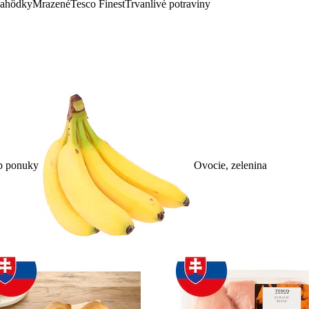
lahôdky
Mrazené
Tesco Finest
Trvanlivé potraviny
p ponuky
Ovocie, zelenina