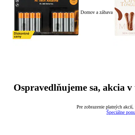
Domov a zábava
Ospravedlňujeme sa, akcia v te
Pre zobrazenie platných akcií,
Špeciálne pon