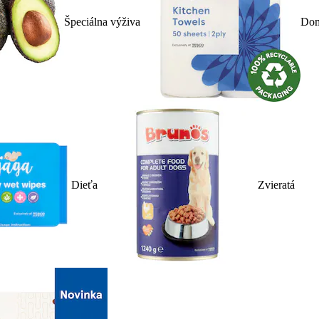
Špeciálna výživa
Dom
Dieťa
Zvieratá