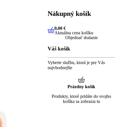
Nákupný košík
0,00 €
Aktuálna cena košíku
0,00 €
Aktuálna cena košíku
Objednať dodanie
Váš košík
Vyberte službu, ktorá je pre Vás
najvhodnejšie
Prázdny košík
Produkty, ktoré pridáte do svojho
košíka sa zobrazia tu