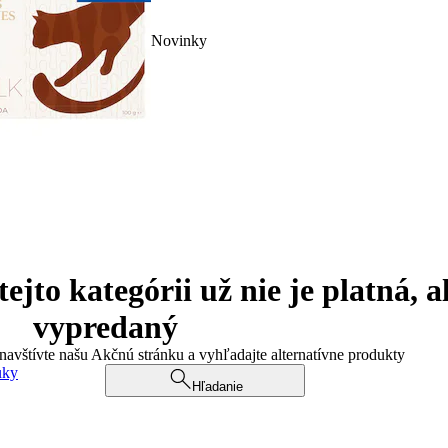
Novinky
jto kategórii už nie je platná, a
vypredaný
 navštívte našu Akčnú stránku a vyhľadajte alternatívne produkty
uky
Hľadanie