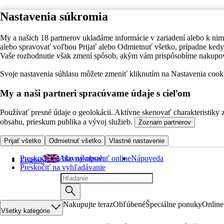
Nastavenia súkromia
My a našich 18 partnerov ukladáme informácie v zariadení alebo k nim
alebo spravovať voľbou Prijať alebo Odmietnuť všetko, prípadne ke
Vaše rozhodnutie však zmení spôsob, akým vám prispôsobíme nakupo
Svoje nastavenia súhlasu môžete zmeniť kliknutím na Nastavenia cooki
My a naši partneri spracúvame údaje s cieľom
Používať presné údaje o geolokácii. Aktívne skenovať charakteristiky 
obsahu, prieskum publika a vývoj služieb.
Zoznam partnerov
Prijať všetko
Odmietnuť všetko
Vlastné nastavenie
Preskočiť na hlavný obsah
Ako nakupovať online
Nápoveda
English
Preskočiť na vyhľadávanie
Nakupujte teraz
Obľúbené
Špeciálne ponuky
Online
Všetky kategórie