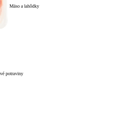
Mäso a lahôdky
ivé potraviny