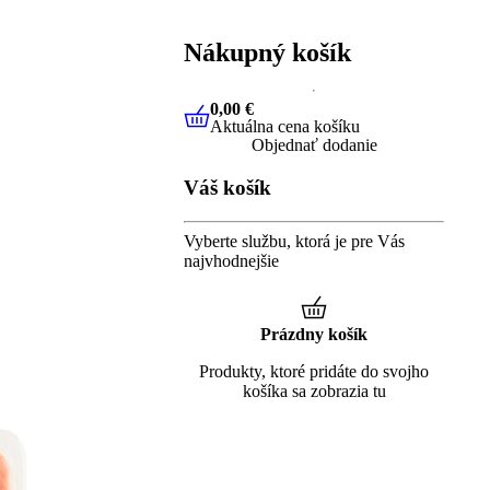
Nákupný košík
0,00 €
Aktuálna cena košíku
0,00 €
Aktuálna cena košíku
Objednať dodanie
Váš košík
Vyberte službu, ktorá je pre Vás
najvhodnejšie
Prázdny košík
Produkty, ktoré pridáte do svojho
košíka sa zobrazia tu