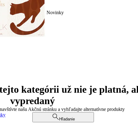
Novinky
jto kategórii už nie je platná, a
vypredaný
 navštívte našu Akčnú stránku a vyhľadajte alternatívne produkty
uky
Hľadanie