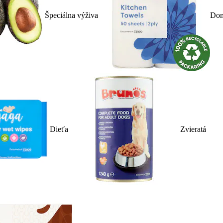
Špeciálna výživa
Dom
Dieťa
Zvieratá