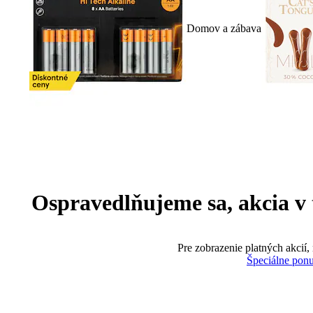
Domov a zábava
Ospravedlňujeme sa, akcia v te
Pre zobrazenie platných akcií,
Špeciálne pon