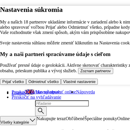
Nastavenia súkromia
My a našich 18 partnerov ukladáme informácie v zariadení alebo k nim
alebo spravovať voľbou Prijať alebo Odmietnuť všetko, prípadne ke
Vaše rozhodnutie však zmení spôsob, akým vám prispôsobíme nakupo
Svoje nastavenia súhlasu môžete zmeniť kliknutím na Nastavenia cooki
My a naši partneri spracúvame údaje s cieľom
Používať presné údaje o geolokácii. Aktívne skenovať charakteristiky 
obsahu, prieskum publika a vývoj služieb.
Zoznam partnerov
Prijať všetko
Odmietnuť všetko
Vlastné nastavenie
Preskočiť na hlavný obsah
Ako nakupovať online
Nápoveda
English
Preskočiť na vyhľadávanie
Nakupujte teraz
Obľúbené
Špeciálne ponuky
Online
Všetky kategórie