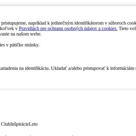
 pristupujeme, napríklad k jedinečným identifikátorom v súboroch coo
dykoľvek v
Pravidlách pre ochranu osobných údajov a cookies.
Tieto voľ
vanie na našom webe.
es v pätičke stránky.
zariadenia na identifikáciu. Ukladať a/alebo pristupovať k informáciám
 Club
Inšpirácie
Leto