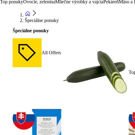
Top ponuky
Ovocie, zelenina
Mliečne výrobky a vajcia
Pekáreň
Mäso a 
Špeciálne ponuky
Špeciálne ponuky
All Offers
To