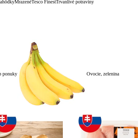
lahôdky
Mrazené
Tesco Finest
Trvanlivé potraviny
p ponuky
Ovocie, zelenina