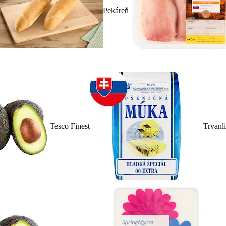
Pekáreň
Tesco Finest
Trvanl