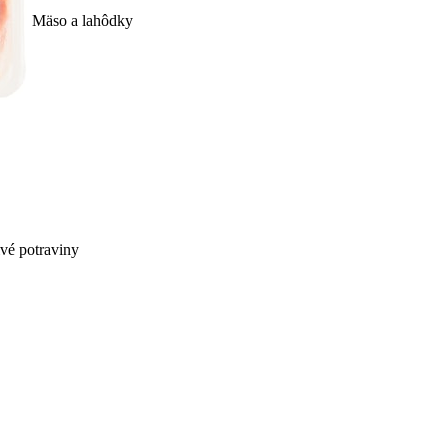
Mäso a lahôdky
ivé potraviny