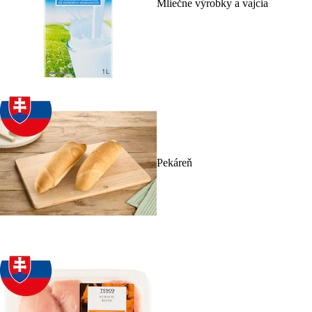
Mliečne výrobky a vajcia
Pekáreň