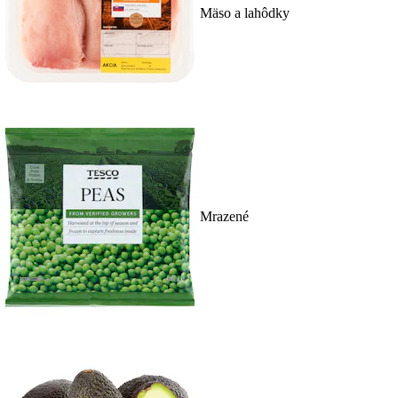
Mäso a lahôdky
Mrazené