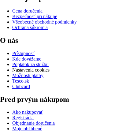
Cena doručenia
Bezpečnosť pri nákupe
Všeobecné obchodné podmienky
Ochrana súkromia
O nás
Prístupnosť
Kde dovážame
Poplatok za službu
Nastavenia cookies
Možnosti platby
Tesco.sk
Clubcard
Pred prvým nákupom
Ako nakupovať
Registrácia
Objednanie doručenia
Moje obľúbené