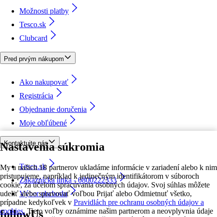
Možnosti platby
Tesco.sk
Clubcard
Pred prvým nákupom
Ako nakupovať
Registrácia
Objednanie doručenia
Moje obľúbené
Kontaktujte nás
Nastavenia súkromia
Tesco.sk
My a našich 18 partnerov ukladáme informácie v zariadení alebo k nim
pristupujeme, napríklad k jedinečným identifikátorom v súboroch
Zákaznícka linka - 0800222333
cookie, za účelom spracúvania osobných údajov. Svoj súhlas môžete
udeliť alebo spravovať voľbou Prijať alebo Odmietnuť všetko,
Výber obchodu
prípadne kedykoľvek v
Pravidlách pre ochranu osobných údajov a
cookies.
Tieto voľby oznámime našim partnerom a neovplyvnia údaje
followUs