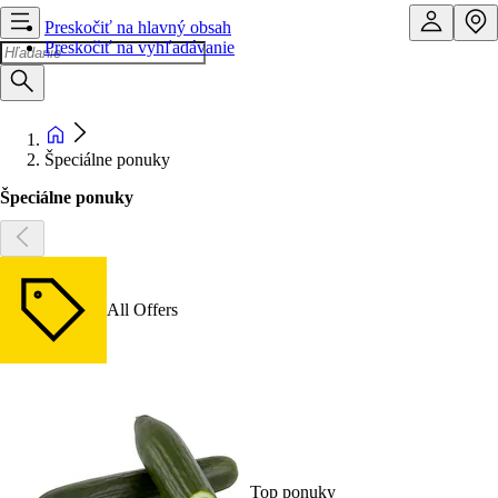
Preskočiť na hlavný obsah
Preskočiť na vyhľadávanie
Špeciálne ponuky
Špeciálne ponuky
All Offers
Top ponuky