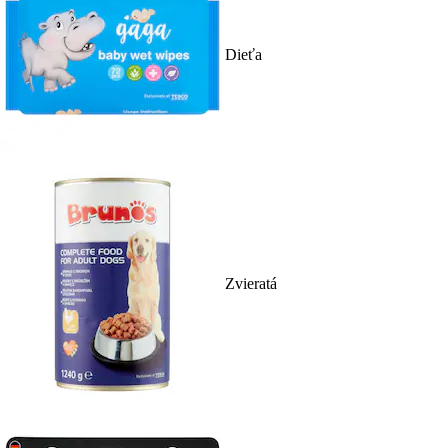
Dieťa
Zvieratá