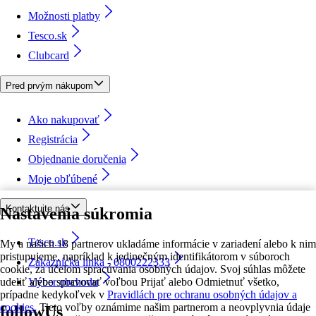
Možnosti platby
Tesco.sk
Clubcard
Pred prvým nákupom
Ako nakupovať
Registrácia
Objednanie doručenia
Moje obľúbené
Kontaktujte nás
Nastavenia súkromia
Tesco.sk
My a našich 18 partnerov ukladáme informácie v zariadení alebo k nim
pristupujeme, napríklad k jedinečným identifikátorom v súboroch
Zákaznícka linka - 0800222333
cookie, za účelom spracúvania osobných údajov. Svoj súhlas môžete
udeliť alebo spravovať voľbou Prijať alebo Odmietnuť všetko,
Výber obchodu
prípadne kedykoľvek v
Pravidlách pre ochranu osobných údajov a
cookies.
Tieto voľby oznámime našim partnerom a neovplyvnia údaje
followUs