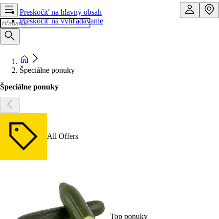
Preskočiť na hlavný obsah
Preskočiť na vyhľadávanie
Špeciálne ponuky
Špeciálne ponuky
All Offers
Top ponuky