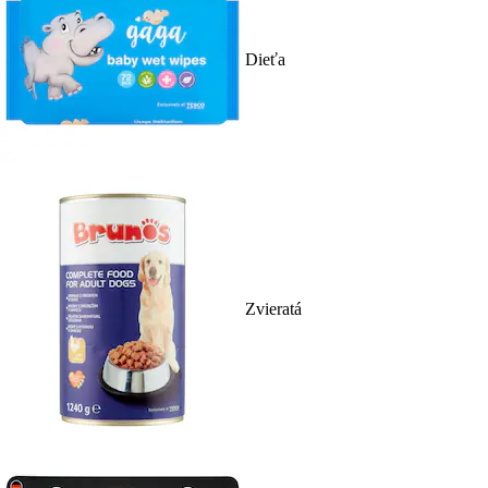
Dieťa
Zvieratá