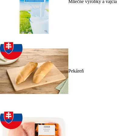
Mliečne výrobky a vajcia
Pekáreň