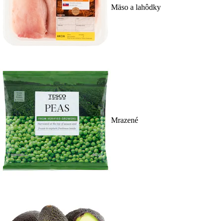
Mäso a lahôdky
Mrazené