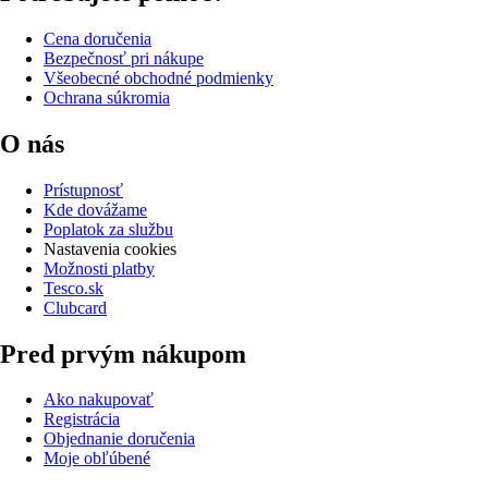
Cena doručenia
Bezpečnosť pri nákupe
Všeobecné obchodné podmienky
Ochrana súkromia
O nás
Prístupnosť
Kde dovážame
Poplatok za službu
Nastavenia cookies
Možnosti platby
Tesco.sk
Clubcard
Pred prvým nákupom
Ako nakupovať
Registrácia
Objednanie doručenia
Moje obľúbené