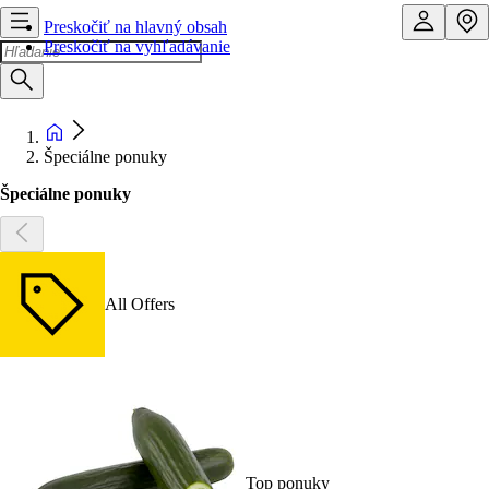
Preskočiť na hlavný obsah
Preskočiť na vyhľadávanie
Špeciálne ponuky
Špeciálne ponuky
All Offers
Top ponuky