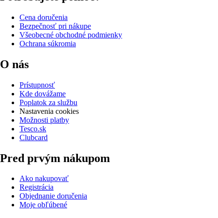
Cena doručenia
Bezpečnosť pri nákupe
Všeobecné obchodné podmienky
Ochrana súkromia
O nás
Prístupnosť
Kde dovážame
Poplatok za službu
Nastavenia cookies
Možnosti platby
Tesco.sk
Clubcard
Pred prvým nákupom
Ako nakupovať
Registrácia
Objednanie doručenia
Moje obľúbené