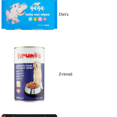
Dieťa
Zvieratá