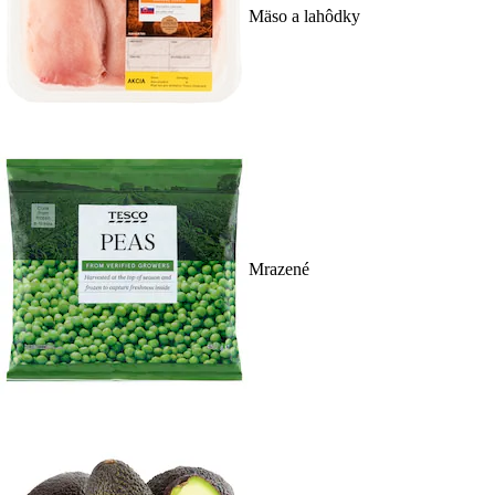
Mäso a lahôdky
Mrazené