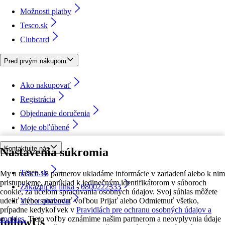
Možnosti platby
Tesco.sk
Clubcard
Pred prvým nákupom
Ako nakupovať
Registrácia
Objednanie doručenia
Moje obľúbené
Kontaktujte nás
Nastavenia súkromia
Tesco.sk
My a našich 18 partnerov ukladáme informácie v zariadení alebo k nim
pristupujeme, napríklad k jedinečným identifikátorom v súboroch
Zákaznícka linka - 0800222333
cookie, za účelom spracúvania osobných údajov. Svoj súhlas môžete
udeliť alebo spravovať voľbou Prijať alebo Odmietnuť všetko,
Výber obchodu
prípadne kedykoľvek v
Pravidlách pre ochranu osobných údajov a
cookies.
Tieto voľby oznámime našim partnerom a neovplyvnia údaje
followUs