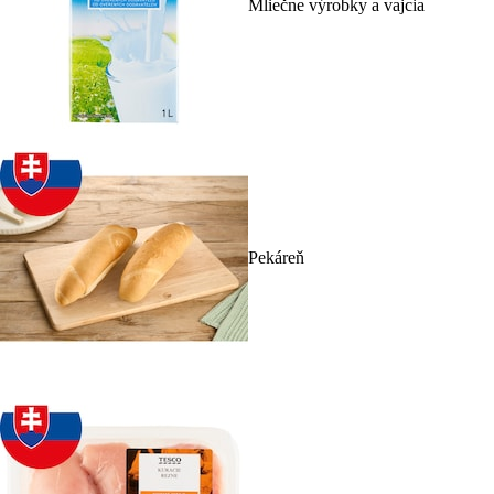
Mliečne výrobky a vajcia
Pekáreň